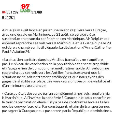
04
OCT
2021
97LAND
0
0
1.2K
1
Air Belgium avait lancé en juillet une liaison réguliere vers Curaçao,
avec une escale en Martinique. Le 21 août, ce service a été
suspendue en raison du confinement en Martinique. Air Belgium qui
espérait reprendre ses vols vers la Martinique et la Guadeloupe le 23
octobre a changé son fusil d’épaule. La déclaration d’Anne-Catherine
Paul à Aviation24.
« L
a situation sanitaire dans les Antilles françaises ne s’améliore
pas. Le niveau de vaccination de la population est encore trop faible
et n’augure rien de bon pour une amélioration rapide. Air Belgium ne
reprendra pas ses vols vers les Antilles françaises avant que la
situation ne se soit nettement améliorée et que nous ayons des
gages de stabilité sur place. Les voyageurs ont besoin de visibilité et
d’un minimum d’assurance ».
« Curaçao était desservie par un complément à nos vols réguliers via
la Martinique. A l’inverse, la pandémie à Curaçao est sous contrôle et
le taux de vaccination élevé. Il n’y a pas de contraintes locales telles
que les couvre-feux, etc. Par conséquent, et afin de transporter nos
passagers à Curaçao, nous passerons par la République dominicaine ».