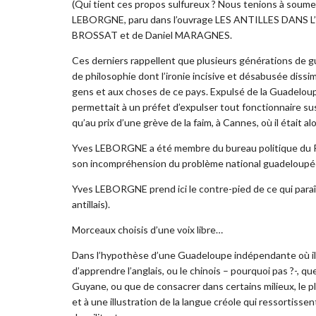
(Qui tient ces propos sulfureux ? Nous tenions à soumett
LEBORGNE, paru dans l’ouvrage LES ANTILLES DANS L’IM
BROSSAT et de Daniel MARAGNES.
Ces derniers rappellent que plusieurs générations de 
de philosophie dont l’ironie incisive et désabusée dissim
gens et aux choses de ce pays. Expulsé de la Guadeloup
permettait à un préfet d’expulser tout fonctionnaire sus
qu’au prix d’une grève de la faim, à Cannes, où il était a
Yves LEBORGNE a été membre du bureau politique du Pa
son incompréhension du problème national guadeloupé
Yves LEBORGNE prend ici le contre-pied de ce qui paraît
antillais).
Morceaux choisis d’une voix libre…
Dans l’hypothèse d’une Guadeloupe indépendante où il fau
d’apprendre l’anglais, ou le chinois – pourquoi pas ?-, qu
Guyane, ou que de consacrer dans certains milieux, le p
et à une illustration de la langue créole qui ressortiss