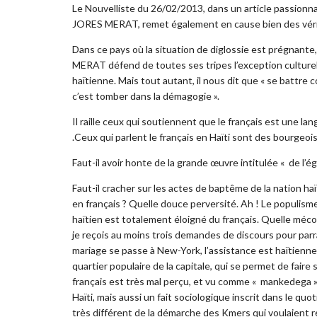
Le Nouvelliste du 26/02/2013, dans un article passionnant
JORES MERAT, remet également en cause bien des vér
Dans ce pays où la situation de diglossie est prégnante,
MERAT défend de toutes ses tripes l’exception culturell
haïtienne. Mais tout autant, il nous dit que « se battre 
c’est tomber dans la démagogie ».
Il raille ceux qui soutiennent que le français est une la
.Ceux qui parlent le français en Haïti sont des bourgeois c
Faut-il avoir honte de la grande œuvre intitulée « de l’é
Faut-il cracher sur les actes de baptême de la nation haï
en français ? Quelle douce perversité. Ah ! Le populisme 
haïtien est totalement éloigné du français. Quelle mécon
je reçois au moins trois demandes de discours pour parr
mariage se passe à New-York, l’assistance est haïtienne, 
quartier populaire de la capitale, qui se permet de fair
français est très mal perçu, et vu comme « mankedega »
Haïti, mais aussi un fait sociologique inscrit dans le quo
très différent de la démarche des Kmers qui voulaient 