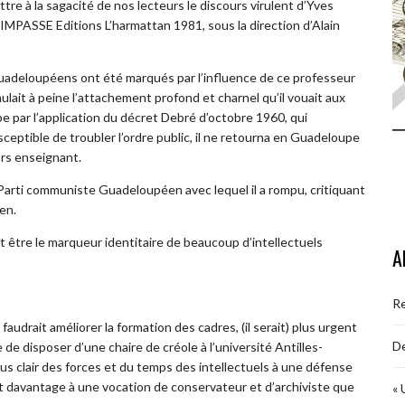
re à la sagacité de nos lecteurs le discours virulent d’Yves
PASSE Editions L’harmattan 1981, sous la direction d’Alain
guadeloupéens ont été marqués par l’influence de ce professeur
ulait à peine l’attachement profond et charnel qu’il vouait aux
e par l’application du décret Debré d’octobre 1960, qui
ceptible de troubler l’ordre public, il ne retourna en Guadeloupe
lors enseignant.
rti communiste Guadeloupéen avec lequel il a rompu, critiquant
en.
 être le marqueur identitaire de beaucoup d’intellectuels
A
R
drait améliorer la formation des cadres, (il serait) plus urgent
De
e de disposer d’une chaire de créole à l’université Antilles-
lus clair des forces et du temps des intellectuels à une défense
ent davantage à une vocation de conservateur et d’archiviste que
« 