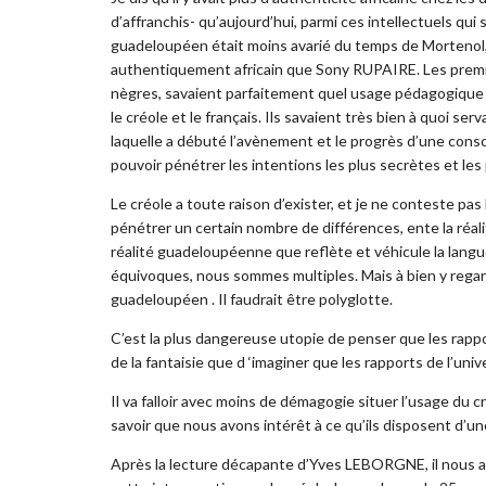
d’affranchis- qu’aujourd’hui, parmi ces intellectuels qui
guadeloupéen était moins avarié du temps de Mortenol, 
authentiquement africain que Sony RUPAIRE. Les premier
nègres, savaient parfaitement quel usage pédagogique l’
le créole et le français. Ils savaient très bien à quoi ser
laquelle a débuté l’avènement et le progrès d’une consci
pouvoir pénétrer les intentions les plus secrètes et les
Le créole a toute raison d’exister, et je ne conteste pa
pénétrer un certain nombre de différences, ente la réalit
réalité guadeloupéenne que reflète et véhicule la lan
équivoques, nous sommes multiples. Mais à bien y regard
guadeloupéen . Il faudrait être polyglotte.
C’est la plus dangereuse utopie de penser que les rapp
de la fantaisie que d ‘imaginer que les rapports de l’unive
Il va falloir avec moins de démagogie situer l’usage du
savoir que nous avons intérêt à ce qu’ils disposent d’u
Après la lecture décapante d’Yves LEBORGNE, il nous a 