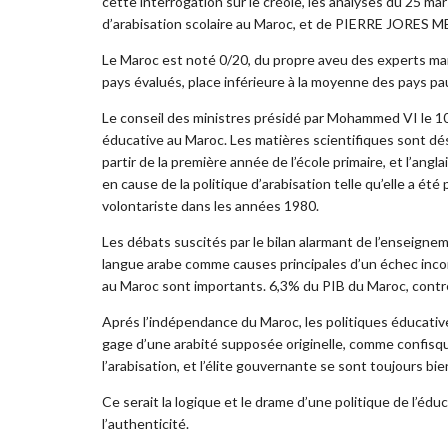
cette interrogation sur le créole, les analyses du 25
d’arabisation scolaire au Maroc, et de PIERRE JORES M
Le Maroc est noté 0/20, du propre aveu des experts maroc
pays évalués, place inférieure à la moyenne des pays p
Le conseil des ministres présidé par Mohammed VI le 10 
éducative au Maroc. Les matières scientifiques sont dé
partir de la première année de l’école primaire, et l’angl
en cause de la politique d’arabisation telle qu’elle a é
volontariste dans les années 1980.
Les débats suscités par le bilan alarmant de l’enseignem
langue arabe comme causes principales d’un échec incon
au Maroc sont importants. 6,3% du PIB du Maroc, cont
Aprés l’indépendance du Maroc, les politiques éducative 
gage d’une arabité supposée originelle, comme confisqu
l’arabisation, et l’élite gouvernante se sont toujours bi
Ce serait la logique et le drame d’une politique de l’
l’authenticité.