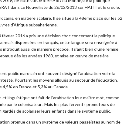
 mars 2016, de Ruth GROSRIBHARD du Monde,sur la politique
ERAT dans Le Nouvelliste du 26/02/2013 sur HAITI et le créole.
ains, en matière scolaire. Il se situe à la 48ème place sur les 52
auvres d’Afrique subsaharienne.
février 2016 a pris une décision choc concernant la politique
sormais dispensées en français, cette langue sera enseignée à
ais introduit aussi de manière précoce. Il s’agit bien d’une remise
té promue dès les années 1960, et mise en œuvre de matière
ent public marocain ont souvent désigné l’arabisation voire la
testé. Pourtant les moyens alloués au secteur de l’éducation,
re 4,5% en France et 5,3% au Canada
et linguistique ont fait de l’arabisation leur maître mot, comme
ée par le colonisateur . Mais les plus fervents promoteurs de
en gardés de scolariser leurs enfants dans le système public.
éducation promue dans un système de valeurs passéistes au nom de