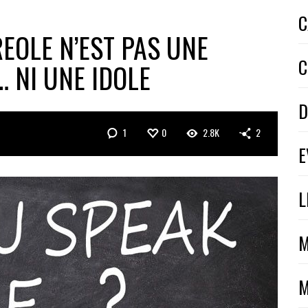
C
REOLE N’EST PAS UNE
C
 NI UNE IDOLE
D
1
0
2.8K
2
E
L
M
M