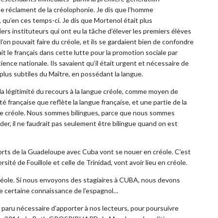
 se réclament de la créolophonie. Je dis que l’homme
qu’en ces temps-ci. Je dis que Mortenol était plus
s instituteurs qui ont eu la tâche d’élever les premiers élèves
on pouvait faire du créole, et ils se gardaient bien de confondre
vait le français dans cette lutte pour la promotion sociale par
ence nationale. Ils savaient qu’il était urgent et nécessaire de
 plus subtiles du Maître, en possédant la langue.
s la légitimité du recours à la langue créole, comme moyen de
é française que reflète la langue française, et une partie de la
gue créole. Nous sommes bilingues, parce que nous sommes
er, il ne faudrait pas seulement être bilingue quand on est
orts de la Guadeloupe avec Cuba vont se nouer en créole. C’est
rsité de Fouillole et celle de Trinidad, vont avoir lieu en créole.
 créole. Si nous envoyons des stagiaires à CUBA, nous devons
ne certaine connaissance de l’espagnol…
paru nécessaire d’apporter à nos lecteurs, pour poursuivre