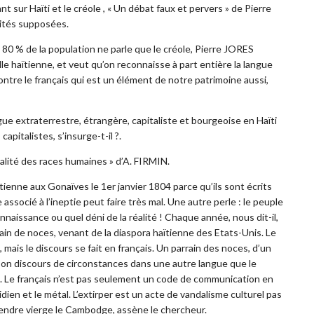
 sur Haïti et le créole , « Un débat faux et pervers » de Pierre
ités supposées.
 80 % de la population ne parle que le créole, Pierre JORES
e haïtienne, et veut qu’on reconnaisse à part entière la langue
contre le français qui est un élément de notre patrimoine aussi,
ngue extraterrestre, étrangère, capitaliste et bourgeoise en Haïti
apitalistes, s’insurge-t-il ?.
galité des races humaines » d’A. FIRMIN.
tienne aux Gonaïves le 1er janvier 1804 parce qu’ils sont écrits
associé à l’ineptie peut faire très mal. Une autre perle : le peuple
naissance ou quel déni de la réalité ! Chaque année, nous dit-il,
ain de noces, venant de la diaspora haïtienne des Etats-Unis. Le
mais le discours se fait en français. Un parrain des noces, d’un
e son discours de circonstances dans une autre langue que le
. Le français n’est pas seulement un code de communication en
tidien et le métal. L’extirper est un acte de vandalisme culturel pas
rendre vierge le Cambodge, assène le chercheur.