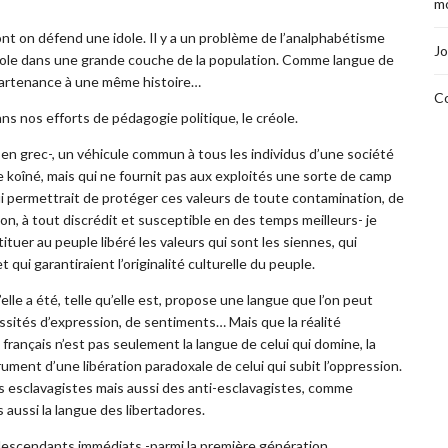
mo
ont on défend une idole. Il y a un problème de l’analphabétisme
Jo
réole dans une grande couche de la population. Comme langue de
partenance à une même histoire…
Co
dans nos efforts de pédagogie politique, le créole.
 en grec-, un véhicule commun à tous les individus d’une société
te koîné, mais qui ne fournit pas aux exploités une sorte de camp
ui permettrait de protéger ces valeurs de toute contamination, de
tion, à tout discrédit et susceptible en des temps meilleurs- je
tuer au peuple libéré les valeurs qui sont les siennes, qui
 qui garantiraient l’originalité culturelle du peuple.
’elle a été, telle qu’elle est, propose une langue que l’on peut
cessités d’expression, de sentiments… Mais que la réalité
e français n’est pas seulement la langue de celui qui domine, la
rument d’une libération paradoxale de celui qui subit l’oppression.
es esclavagistes mais aussi des anti-esclavagistes, comme
s aussi la langue des libertadores.
les descendants immédiats -parmi la première génération