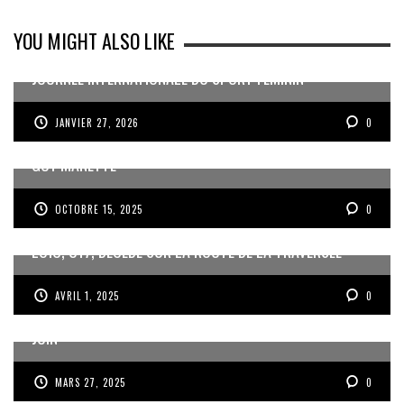
YOU MIGHT ALSO LIKE
JOURNÉE INTERNATIONALE DU SPORT FÉMININ
JANVIER 27, 2026
0
MISE EN RETRAIT DE JEAN DARTRON ET NOMINATION DE
GUY MANETTE
OCTOBRE 15, 2025
0
LOÏC, U17, DÉCÉDÉ SUR LA ROUTE DE LA TRAVERSÉE
AVRIL 1, 2025
0
ROUSSILLON ET LES GWADABOYS À LA GOLD CUP EN
JUIN
MARS 27, 2025
0