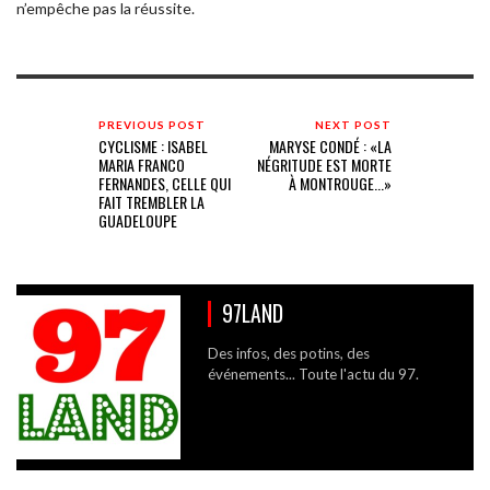
n’empêche pas la réussite.
PREVIOUS POST
NEXT POST
CYCLISME : ISABEL
MARYSE CONDÉ : «LA
MARIA FRANCO
NÉGRITUDE EST MORTE
FERNANDES, CELLE QUI
À MONTROUGE...»
FAIT TREMBLER LA
GUADELOUPE
97LAND
Des infos, des potins, des
événements... Toute l'actu du 97.