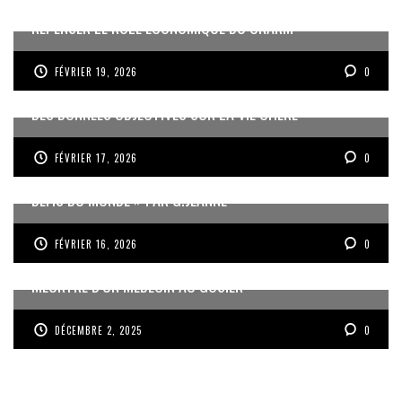
REPENSER LE RÔLE ÉCONOMIQUE DU CNARM
FÉVRIER 19, 2026
0
DES DONNÉES OBJECTIVES SUR LA VIE CHÈRE
FÉVRIER 17, 2026
0
« UN GOSIER FIER, FORT ET RESPONSABLE FACE AUX
DÉFIS DU MONDE » PAR G.JEANNE
FÉVRIER 16, 2026
0
MEURTRE D’UN MÉDECIN AU GOSIER
DÉCEMBRE 2, 2025
0