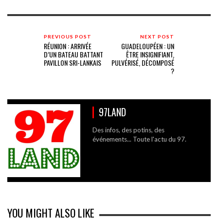
PREVIOUS POST
NEXT POST
RÉUNION : ARRIVÉE
GUADELOUPÉEN : UN
D’UN BATEAU BATTANT
ÊTRE INSIGNIFIANT,
PAVILLON SRI-LANKAIS
PULVÉRISÉ, DÉCOMPOSÉ
?
97LAND
Des infos, des potins, des
événements... Toute l'actu du 97.
YOU MIGHT ALSO LIKE