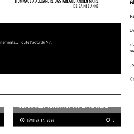
A
HOMMAGE À ALEXANDRE BASTAREAUD ANCIEN MAIRE
DE SAINTE ANNE
R
De
énements... Toute l'actu du 97.
« 
mo
Jo
Co
DES DONNÉES OBJECTIVES SUR LA VIE CHÈRE
FÉVRIER 17, 2026
0
MEURTRE D’UN MÉDECIN AU GOSIER