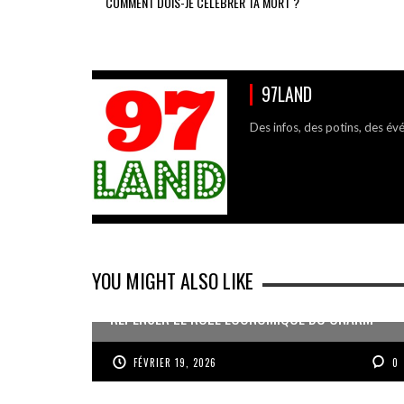
COMMENT DOIS-JE CÉLÉBRER TA MORT ?
97LAND
Des infos, des potins, des év
YOU MIGHT ALSO LIKE
REPENSER LE RÔLE ÉCONOMIQUE DU CNARM
FÉVRIER 19, 2026
0
« UN GOSIER FIER, FORT ET RESPONSABLE FACE
AUX DÉFIS DU MONDE » PAR G.JEANNE