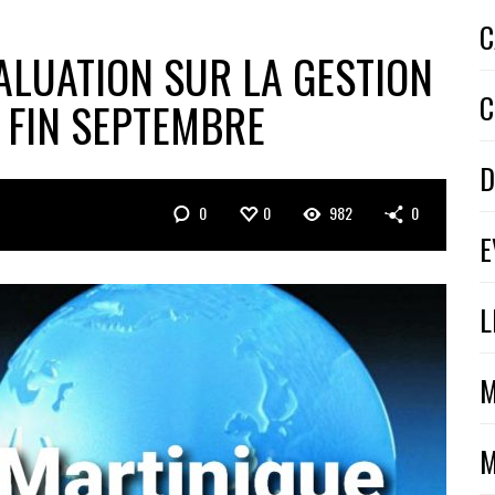
C
ALUATION SUR LA GESTION
C
E FIN SEPTEMBRE
D
0
0
982
0
E
L
M
M