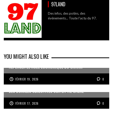
97LAND
Des infos, des potins, des
événements... Toute l'actu du 97.
YOU MIGHT ALSO LIKE
REPENSER LE RÔLE ÉCONOMIQUE DU CNARM
FÉVRIER 19, 2026
0
DES DONNÉES OBJECTIVES SUR LA VIE CHÈRE
FÉVRIER 17, 2026
0
« UN GOSIER FIER, FORT ET RESPONSABLE FACE AUX