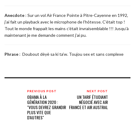
Anecdote
: Sur un vol Air France Pointe à Pitre-Cayenne en 1992,
j’ai fait un playback avec le microphone de l’hôtesse. C’était top !
Tout le monde frappait les mains c’était invraisemblable !!! Jusqu’à
maintenant je me demande comment j’ai pu.
Phrase
: Doubout dèyè sa ki ta’w. Toujou sex et sans complexe
PREVIOUS POST
NEXT POST
OBAMA À LA
UN TARIF ÉTUDIANT
GÉNÉRATION 2020 :
NÉGOCIÉ AVEC AIR
"VOUS DEVREZ GRANDIR
FRANCE ET AIR AUSTRAL
PLUS VITE QUE
D'AUTRES"