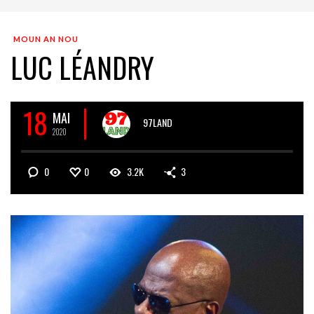
MOUN AN NOU
LUC LÉANDRY
18
MAI
97LAND
2020
0
0
3.2K
3