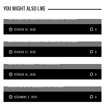
YOU MIGHT ALSO LIKE
REPENSER LE RÔLE ÉCONOMIQUE DU CNARM
FÉVRIER 19, 2026
0
DES DONNÉES OBJECTIVES SUR LA VIE CHÈRE
FÉVRIER 17, 2026
0
« UN GOSIER FIER, FORT ET RESPONSABLE FACE AUX
DÉFIS DU MONDE » PAR G.JEANNE
FÉVRIER 16, 2026
0
MEURTRE D’UN MÉDECIN AU GOSIER
DÉCEMBRE 2, 2025
0