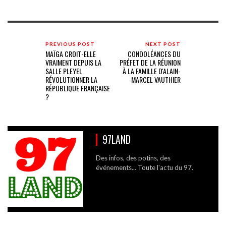
PREVIOUS POST
NEXT POST
MAÏGA CROIT-ELLE
CONDOLÉANCES DU
VRAIMENT DEPUIS LA
PRÉFET DE LA RÉUNION
SALLE PLEYEL
À LA FAMILLE D'ALAIN-
RÉVOLUTIONNER LA
MARCEL VAUTHIER
RÉPUBLIQUE FRANÇAISE
?
97LAND
Des infos, des potins, des
événements... Toute l'actu du 97.