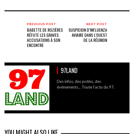
PREVIOUS POST
NEXT POST
BABETTE DE ROZIÈRES
SUSPICION D’INFLUENZA
RÉFUTE LES GRAVES
AVIAIRE DANS L’OUEST
ACCUSATIONS À SON
DE LA RÉUNION
ENCONTRE
97LAND
Des infos, des potins, des
événements... Toute l'actu du 97.
YOU MIGHT ALSO LIKE