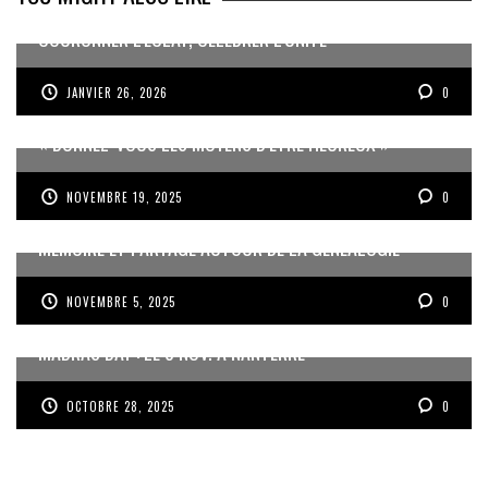
COURONNER L’ÉCLAT, CÉLÉBRER L’UNITÉ
JANVIER 26, 2026
0
« DONNEZ-VOUS LES MOYENS D’ÊTRE HEUREUX »
NOVEMBRE 19, 2025
0
MÉMOIRE ET PARTAGE AUTOUR DE LA GÉNÉALOGIE
NOVEMBRE 5, 2025
0
MADRAS DAY : LE 8 NOV. À NANTERRE
OCTOBRE 28, 2025
0