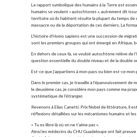
Le rapport symbolique des humains à la Terre est essent
humains se veulent « autochtones », autrement dit issus d
territoire où ils habitent résulte la plupart du temps d
massacre ou de la déportation de ces derniers. La form
L’histoire d’Homo sapiens est une succession de migrati
sont les premiers groupes qui ont émergé en Afrique, b
En dehors de ceux-là, se vouloir autochtone relève de l’I
question essentielle du double niveau et de la double o
Est-ce que j’appartiens à mon pays ou bien est-ce mon p
Dans le premier cas, je travaille à l’épanouissement de 
le deuxième cas, je considère mon pays comme ma proprié
systématique de l’étranger.
Revenons à Elias Canetti. Prix Nobel de littérature, il e
réflexions détaillées sur les mécanismes humains et l
« Tu es libre là où on ne t’aime pas ».
Ainsi les médecins du CHU Guadeloupe ont fait preuve d’