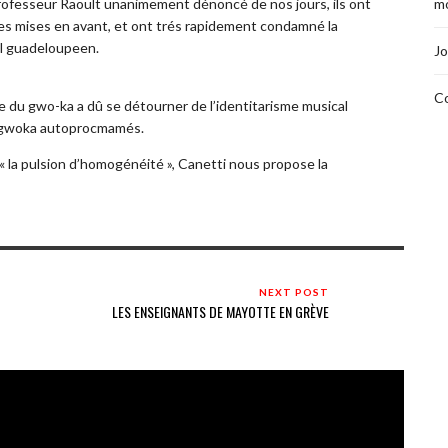
rofesseur Raoult unanimement dénoncé de nos jours, ils ont
mo
es mises en avant, et ont trés rapidement condamné la
cal guadeloupeen.
Jo
Co
 du gwo-ka a dû se détourner de l’identitarisme musical
’- gwoka autoprocmamés.
e « la pulsion d’homogénéité », Canetti nous propose la
NEXT POST
LES ENSEIGNANTS DE MAYOTTE EN GRÈVE