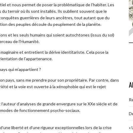
iel et nous permet de poser la problématique de l’habiter. Les
u terroir où ils sont installés. Ils oublient souvent que le
e conquêtes guerrières de leurs ancêtres, tout autant que du
ation des peuples découle du peuplement de la planète.
ons et les seuls humains qui soient autochtones (issus du sol)
erceau de l’Humanité.
maginaire et entretient la dérive identitariste. Cela pose la
rientation de l’appartenance.
ays qui m’appartient ?
mon pays, sans me prendre pour son propriétaire. Par contre, dans
A
té et la voie est ouverte à la xénophobie qui est le rejet
R
st l’auteur d’analyses de grande envergure sur le XXe siècle et de
es modes de fonctionnement psycho-sociaux.
De
une liberté et d’une rigueur exceptionnelles lors de la crise
« 