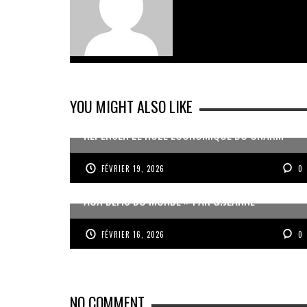
YOU MIGHT ALSO LIKE
REPENSER LE RÔLE ÉCONOMIQUE DU CNARM
FÉVRIER 19, 2026
0
« UN GOSIER FIER, FORT ET RESPONSABLE FACE
AUX DÉFIS DU MONDE » PAR G.JEANNE
FÉVRIER 16, 2026
0
NO COMMENT