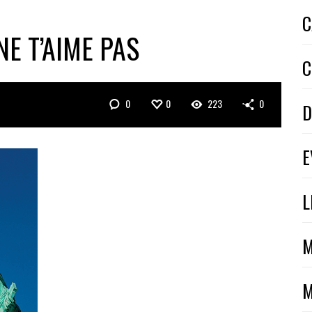
C
NE T’AIME PAS
C
0
0
223
0
D
E
L
M
M