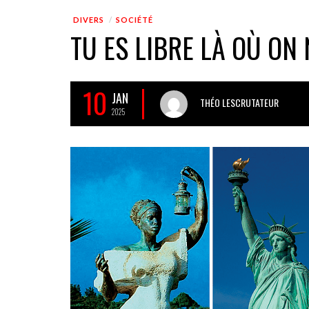
DIVERS
SOCIÉTÉ
TU ES LIBRE LÀ OÙ ON 
10
JAN
THÉO LESCRUTATEUR
2025