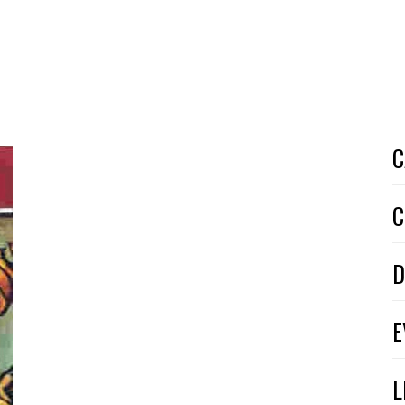
C
C
D
E
L