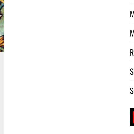
M
M
R
S
S