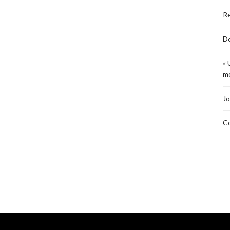
R
De
« 
mo
Jo
Co