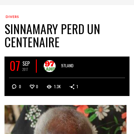
DIVERS
SINNAMARY PERD UN
CENTENAIRE
07
SEP
97LAND
2017
0
0
1.3K
1