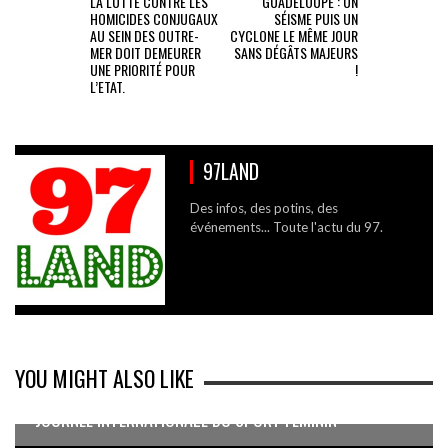
LA LUTTE CONTRE LES
GUADELOUPE : UN
HOMICIDES CONJUGAUX
SÉISME PUIS UN
AU SEIN DES OUTRE-
CYCLONE LE MÊME JOUR
MER DOIT DEMEURER
SANS DÉGÂTS MAJEURS
UNE PRIORITÉ POUR
!
L’ETAT.
97LAND
Des infos, des potins, des
événements... Toute l'actu du 97.
YOU MIGHT ALSO LIKE
JOURNÉE INTERNATIONALE DU SPORT FÉMININ