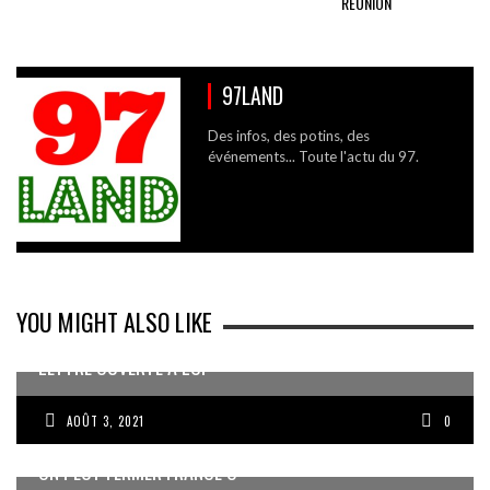
RÉUNION
97LAND
Des infos, des potins, des
événements... Toute l'actu du 97.
YOU MIGHT ALSO LIKE
LETTRE OUVERTE À LCI
AOÛT 3, 2021
0
ON PEUT FERMER FRANCE Ô