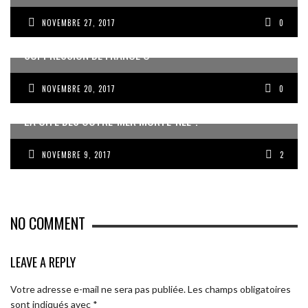
NOVEMBRE 27, 2017
0
LA POSITION DU CREFOM SUR L’ÉVENTUALITÉ DE LA
SUPPRESSION DE FRANCE Ô
NOVEMBRE 20, 2017
0
LA CITÉ DES OUTRE-MER MORTE-NÉE ?
NOVEMBRE 9, 2017
2
NO COMMENT
LEAVE A REPLY
Votre adresse e-mail ne sera pas publiée.
Les champs obligatoires
sont indiqués avec
*