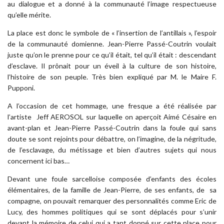
au dialogue et a donné à la communauté l’image respectueuse
qu’elle mérite.
La place est donc le symbole de « l’insertion de l’antillais », l’espoir
de la communauté domienne. Jean-Pierre Passé-Coutrin voulait
juste qu’on le prenne pour ce qu’il était, tel qu’il était : descendant
d’esclave. Il prônait pour un éveil à la culture de son histoire,
l’histoire de son peuple. Très bien expliqué par M. le Maire F.
Pupponi.
A l’occasion de cet hommage, une fresque a été réalisée par
l’artiste Jeff AEROSOL sur laquelle on aperçoit Aimé Césaire en
avant-plan et Jean-Pierre Passé-Coutrin dans la foule qui sans
doute se sont rejoints pour débattre, on l’imagine, de la négritude,
de l’esclavage, du métissage et bien d’autres sujets qui nous
concernent ici bas…
Devant une foule sarcelloise composée d’enfants des écoles
élémentaires, de la famille de Jean-Pierre, de ses enfants, de sa
compagne, on pouvait remarquer des personnalités comme Eric de
Lucy, des hommes politiques qui se sont déplacés pour s’unir
devant la mémoire de celui qui a tant donné sur cette place pour