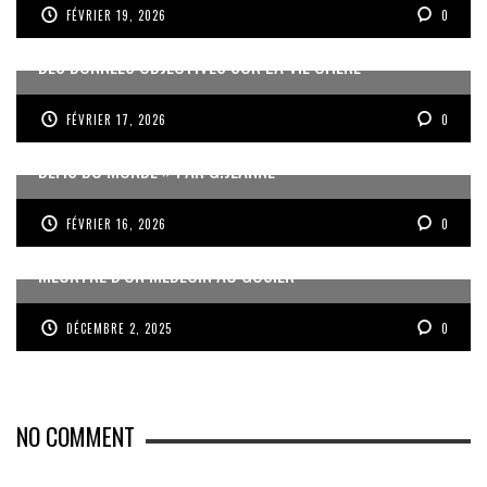
FÉVRIER 19, 2026
0
DES DONNÉES OBJECTIVES SUR LA VIE CHÈRE
FÉVRIER 17, 2026
0
« UN GOSIER FIER, FORT ET RESPONSABLE FACE AUX
DÉFIS DU MONDE » PAR G.JEANNE
FÉVRIER 16, 2026
0
MEURTRE D’UN MÉDECIN AU GOSIER
DÉCEMBRE 2, 2025
0
NO COMMENT