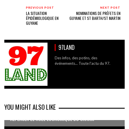
PREVIOUS POST
NEXT POST
LA SITUATION
NOMINATIONS DE PRÉFETS EN
ÉPIDÉMIOLOGIQUE EN
GUYANE ET ST BARTH/ST MARTIN
GUYANE
97LAND
Des infos, des potins, des
événements... Toute l'actu du 97.
YOU MIGHT ALSO LIKE
REPENSER LE RÔLE ÉCONOMIQUE DU CNARM