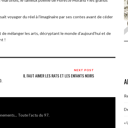
nt-martinois, le fameux poème de Florette Morand « les grands
it voyager du réel à l’imaginaire par ses contes avant de céder
st de mélanger les arts, décryptant le monde d’aujourd’hui et de
nt !
NEXT POST
IL FAUT AIMER LES RATS ET LES ENFANTS NOIRS
A
D.
R
De
énements... Toute l'actu du 97.
« 