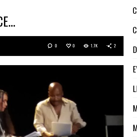
C
CE…
C
0
0
1.7K
2
D
E
L
M
M