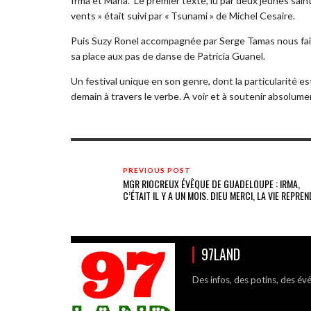
Irma et Maria. Le premier texte, lu par deux jeunes sai
vents » était suivi par « Tsunami » de Michel Cesaire.
Puis Suzy Ronel accompagnée par Serge Tamas nous faisa
sa place aux pas de danse de Patricia Guanel.
Un festival unique en son genre, dont la particularité e
demain à travers le verbe. A voir et à soutenir absolume
PREVIOUS POST
MGR RIOCREUX ÉVÊQUE DE GUADELOUPE : IRMA,
C’ÉTAIT IL Y A UN MOIS. DIEU MERCI, LA VIE REPREN
97LAND
Des infos, des potins, des év