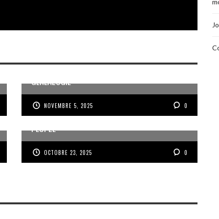
mo
Jo
Co
MÉMOIRE ET PARTAGE AUTOUR DE LA
GÉNÉALOGIE
NOVEMBRE 5, 2025
0
VOIX DES ONDES, VOIX DES YOLES, VOIX D’UN
PEUPLE
OCTOBRE 23, 2025
0