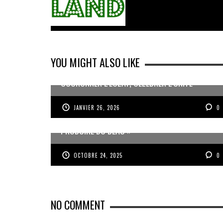
YOU MIGHT ALSO LIKE
COURONNER L’ÉCLAT, CÉLÉBRER L’UNITÉ
JANVIER 26, 2026
0
JEAN-PIERRE VOLET : « L’OBJECTIF EST DE
PRODUIRE DU BEAU »
OCTOBRE 24, 2025
0
NO COMMENT