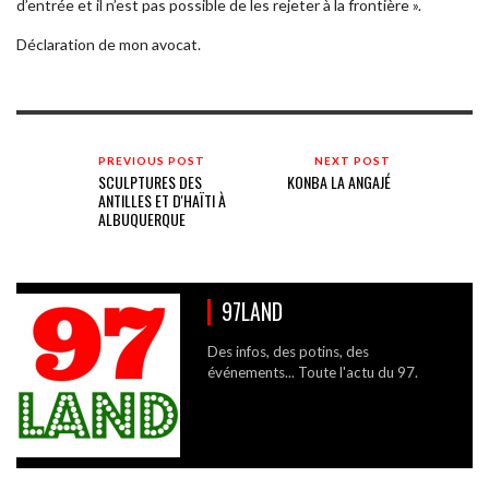
d’entrée et il n’est pas possible de les rejeter à la frontière ».
Déclaration de mon avocat.
PREVIOUS POST
NEXT POST
SCULPTURES DES
KONBA LA ANGAJÉ
ANTILLES ET D'HAÏTI À
ALBUQUERQUE
97LAND
Des infos, des potins, des
événements... Toute l'actu du 97.