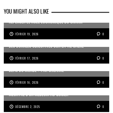
YOU MIGHT ALSO LIKE
REPENSER LE RÔLE ÉCONOMIQUE DU CNARM
FÉVRIER 19, 2026
0
DES DONNÉES OBJECTIVES SUR LA VIE CHÈRE
FÉVRIER 17, 2026
0
« UN GOSIER FIER, FORT ET RESPONSABLE FACE AUX
DÉFIS DU MONDE » PAR G.JEANNE
FÉVRIER 16, 2026
0
MEURTRE D’UN MÉDECIN AU GOSIER
DÉCEMBRE 2, 2025
0