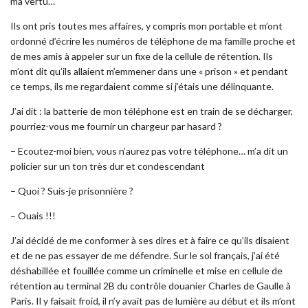
ma vertu…
Ils ont pris toutes mes affaires, y compris mon portable et m’ont
ordonné d’écrire les numéros de téléphone de ma famille proche et
de mes amis à appeler sur un fixe de la cellule de rétention. Ils
m’ont dit qu’ils allaient m’emmener dans une « prison » et pendant
ce temps, ils me regardaient comme si j’étais une délinquante.
J’ai dit : la batterie de mon téléphone est en train de se décharger,
pourriez-vous me fournir un chargeur par hasard ?
– Ecoutez-moi bien, vous n’aurez pas votre téléphone… m’a dit un
policier sur un ton très dur et condescendant
– Quoi ? S
uis-je prisonnière ?
– Ouais !!!
J’ai décidé de me conformer à ses dires et à faire ce qu’ils disaient
et de ne pas essayer de me défendre. Sur le sol français, j’ai été
déshabillée et fouillée comme un criminelle et mise en cellule de
rétention au terminal 2B du contrôle douanier Charles de Gaulle à
Paris. Il y faisait froid, il n’y avait pas de lumière au début et ils m’ont