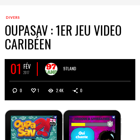
DIVERS
OUPASAV : 1ER JEU VIDEO
CARIBÉEN
01
FÉV
97LAND
2017
0
1
2.4K
0