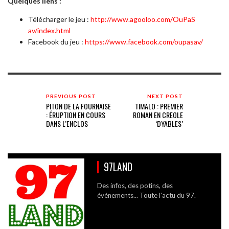
Quelques liens :
Télécharger le jeu :
http://www.agooloo.com/OuPaS
av/index.html
Facebook du jeu :
https://www.facebook.com/oup
asav/
PREVIOUS POST
NEXT POST
PITON DE LA FOURNAISE
TIMALO : PREMIER
: ÉRUPTION EN COURS
ROMAN EN CREOLE
DANS L’ENCLOS
‘DYABLES’
97LAND
Des infos, des potins, des
événements... Toute l'actu du 97.