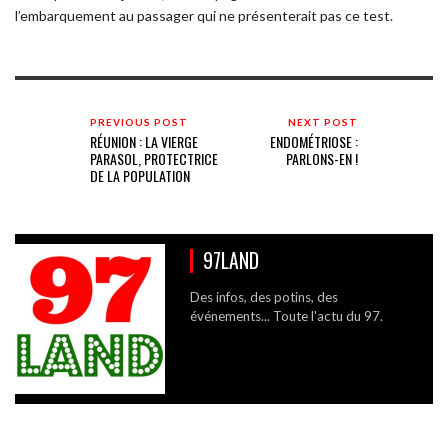
l’embarquement au passager qui ne présenterait pas ce test.
PREVIOUS POST
NEXT POST
RÉUNION : LA VIERGE
ENDOMÉTRIOSE :
PARASOL, PROTECTRICE
PARLONS-EN !
DE LA POPULATION
97LAND
Des infos, des potins, des
événements... Toute l'actu du 97.