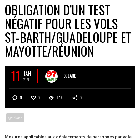
OBLIGATION D’UN TEST
NÉGATIF POUR LES VOLS
ST-BARTH/GUADELOUPE ET
MAYOTTE/RÉUNION
11
JAN
97LAND
2021
0
0
1.1K
0
@97land
Mesures applicables aux déplacements de personnes par voie