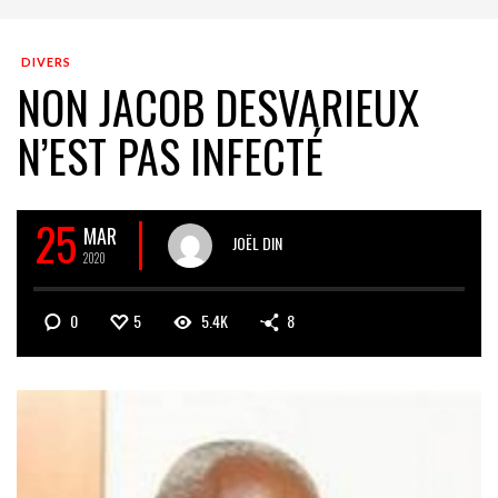
DIVERS
NON JACOB DESVARIEUX
N’EST PAS INFECTÉ
25
MAR
JOËL DIN
2020
0
5
5.4K
8