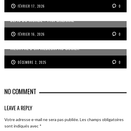
FÉVRIER 17, 2026
0
« UN GOSIER FIER, FORT ET RESPONSABLE FACE AUX
DÉFIS DU MONDE » PAR G.JEANNE
FÉVRIER 16, 2026
0
MEURTRE D’UN MÉDECIN AU GOSIER
DÉCEMBRE 2, 2025
0
NO COMMENT
LEAVE A REPLY
Votre adresse e-mail ne sera pas publiée.
Les champs obligatoires
sont indiqués avec
*