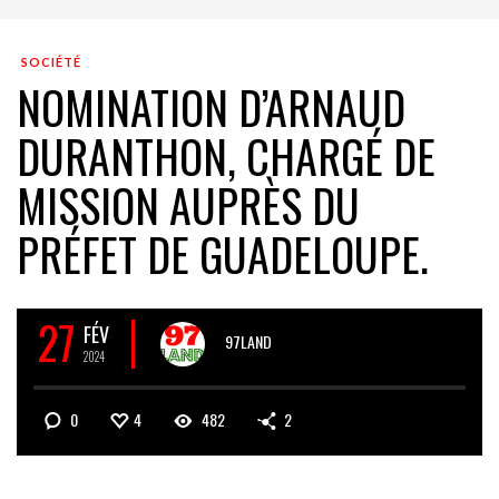
SOCIÉTÉ
NOMINATION D’ARNAUD
DURANTHON, CHARGÉ DE
MISSION AUPRÈS DU
PRÉFET DE GUADELOUPE.
27
FÉV
97LAND
2024
0
4
482
2