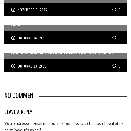
NOVEMBRE 5, 2025
0
JEAN-PIERRE VOLET : « L’OBJECTIF EST DE PRODUIRE DU
BEAU »
OCTOBRE 24, 2025
0
VOIX DES ONDES, VOIX DES YOLES, VOIX D’UN PEUPLE
OCTOBRE 23, 2025
0
NO COMMENT
LEAVE A REPLY
Votre adresse e-mail ne sera pas publiée.
Les champs obligatoires
sont indiqués avec
*