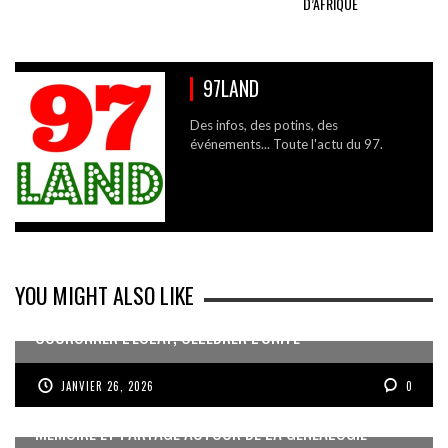
D’AFRIQUE
97LAND
Des infos, des potins, des
événements... Toute l'actu du 97.
YOU MIGHT ALSO LIKE
COURONNER L’ÉCLAT, CÉLÉBRER L’UNITÉ
JANVIER 26, 2026
0
MÉMOIRE ET PARTAGE AUTOUR DE LA GÉNÉALOGIE