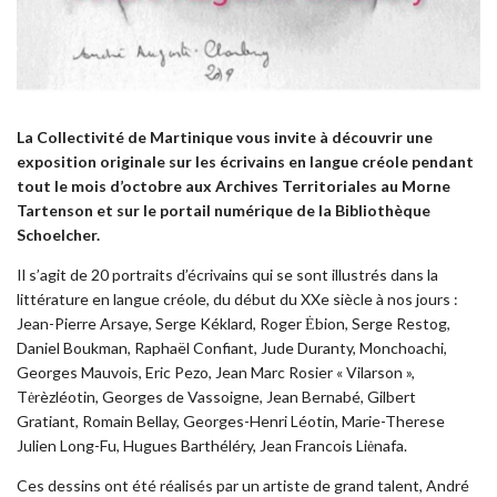
La Collectivité de Martinique vous invite à découvrir u
ne
exposition originale sur les écrivains en langue créole pendant
tout le mois d’octobre aux Archives Territoriales au Morne
Tartenson et sur le portail numérique de la Bibliothèque
Schoelcher.
Il s’agit de 20 portraits d’écrivains qui se sont illustrés dans la
littérature en langue créole, du début du XXe siècle à nos jours :
Jean-Pierre Arsaye, Serge Kéklard, Roger Ėbion, Serge Restog,
Daniel Boukman, Raphaël Confiant, Jude Duranty, Monchoachi,
Georges Mauvois, Eric Pezo, Jean Marc Rosier « Vilarson »,
Tėrèzléotin, Georges de Vassoigne, Jean Bernabé, Gilbert
Gratiant, Romain Bellay, Georges-Henri Léotin, Marie-Therese
Julien Long-Fu, Hugues Barthéléry, Jean Francois Liėnafa.
Ces dessins ont été réalisés par un artiste de grand talent, André