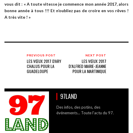
vous dit
: «
A toute vitesse je commence mon année 2017, alors
bonne année à tous !!! Et n’oubliez pas de croire en vos rêves !
A très vite ! »
PREVIOUS POST
NEXT POST
LES VŒUX 2017 D'ARY
LES VŒUX 2017
CHALUS POUR LA
D’ALFRED MARIE-JEANNE
GUADELOUPE
POUR LA MARTINIQUE
97LAND
Des infos, des potins, des
événements... Toute l'actu du 97.