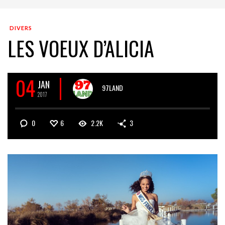
DIVERS
LES VOEUX D’ALICIA
04
JAN
97LAND
2017
0
6
2.2K
3