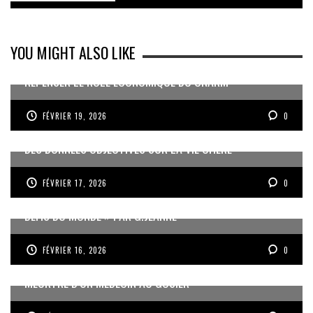
YOU MIGHT ALSO LIKE
REPENSER LE RÔLE ÉCONOMIQUE DU CNARM
FÉVRIER 19, 2026
0
DES DONNÉES OBJECTIVES SUR LA VIE CHÈRE
FÉVRIER 17, 2026
0
« UN GOSIER FIER, FORT ET RESPONSABLE FACE AUX
DÉFIS DU MONDE » PAR G.JEANNE
FÉVRIER 16, 2026
0
MEURTRE D’UN MÉDECIN AU GOSIER