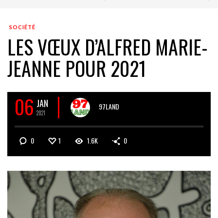
SOCIÉTÉ
LES VŒUX D’ALFRED MARIE-
JEANNE POUR 2021
06
JAN
97LAND
2021
0
1
1.6K
0