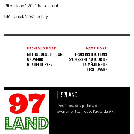
Pli bel lanné 2021 ba zot tout !
Mèsi anpil, Mèsi anchay
PREVIOUS POST
NEXT POST
MÉTHODOLOGIE POUR
TROIS INSTITUTIONS
UN AVENIR
S’UNISSENT AUTOUR DE
GUADELOUPÉEN
LA MÉMOIRE DE
L’ESCLAVAGE
97LAND
Des infos, des potins, des
événements... Toute l'actu du 97.