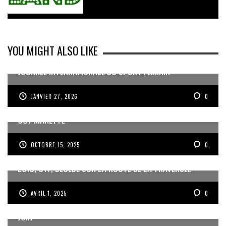
YOU MIGHT ALSO LIKE
JOURNÉE INTERNATIONALE DU SPORT FÉMININ
JANVIER 27, 2026
0
MISE EN RETRAIT DE JEAN DARTRON ET NOMINATION DE
GUY MANETTE
OCTOBRE 15, 2025
0
LOÏC, U17, DÉCÉDÉ SUR LA ROUTE DE LA TRAVERSÉE
AVRIL 1, 2025
0
ROUSSILLON ET LES GWADABOYS À LA GOLD CUP EN
JUIN