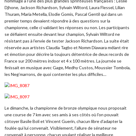
hommage à l’une des plus grandes sprinteuses françaises : Leslie
Djhone, Jackson Richardson, Sylvain Wiltord, Laura Flessel, Lilian
Thuram, Maria Metella, Elodie Gomis, Pascal Gentil qui dans un
premier temps devaient répondre à des questions sur la
championne, celle ci validant les réponses ou non. Les participants
se défiaient ensuite devant leur champion, Sylvain Wiltord ne
résistant pas à l’envie de tester Jackson Richardson. La suite était
réservée aux artistes Claudia Tagbo et Nomm Diawara mélant rire
et émotion pour décrire la toujours détentrice de deux records de
France sur 200 mètres indoor et 4 x 100 mètres. La journée se
finissait en musique avec Gage, Medhy Custos, Moussier Tombola,
les Neg’marrons, de quoi contenter les plus difficiles…
Le dimanche, la championne de bronze olympique nous proposait
une course de 7 km avec ses amis à ses côtés où l’on pouvait
côtoyer Basile Boli et Vincent Guerin, chacun libre d’adapter la
foulée qui lui convenait. Visiblement, l’allure de sénateur ne
convenait à personne, chacun voulant réaliser la meilleure