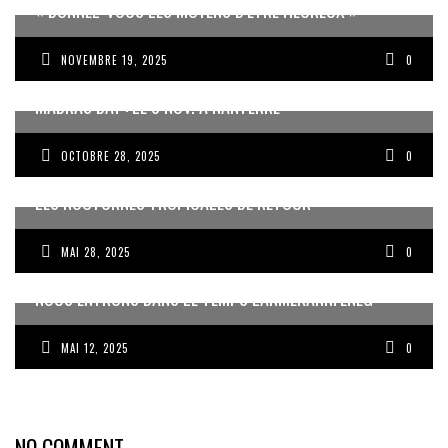
« DONNEZ-VOUS LES MOYENS D’ÊTRE HEUREUX »
NOVEMBRE 19, 2025
0
MADRAS DAY : LE 8 NOV. À NANTERRE
OCTOBRE 28, 2025
0
LES NOCTURNES TROPICALES DE RETOUR
MAI 28, 2025
0
NOUS ENTRONS DANS LE TEMPS LANMÈKANNFÈNÈG
MAI 12, 2025
0
NO COMMENT