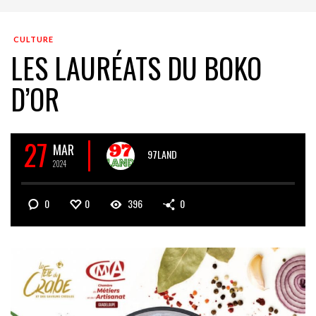
CULTURE
LES LAURÉATS DU BOKO
D’OR
27
MAR
97LAND
2024
0
0
396
0