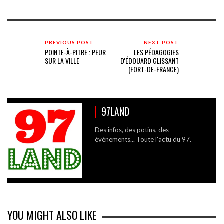
PREVIOUS POST
NEXT POST
POINTE-À-PITRE : PEUR
LES PÉDAGOGIES
SUR LA VILLE
D'ÉDOUARD GLISSANT
(FORT-DE-FRANCE)
97LAND
Des infos, des potins, des
événements... Toute l'actu du 97.
YOU MIGHT ALSO LIKE