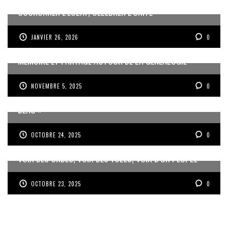
COURONNER L’ÉCLAT, CÉLÉBRER L’UNITÉ
JANVIER 26, 2026
0
MÉMOIRE ET PARTAGE AUTOUR DE LA GÉNÉALOGIE
NOVEMBRE 5, 2025
0
JEAN-PIERRE VOLET : « L’OBJECTIF EST DE PRODUIRE DU
BEAU »
OCTOBRE 24, 2025
0
VOIX DES ONDES, VOIX DES YOLES, VOIX D’UN PEUPLE
OCTOBRE 23, 2025
0