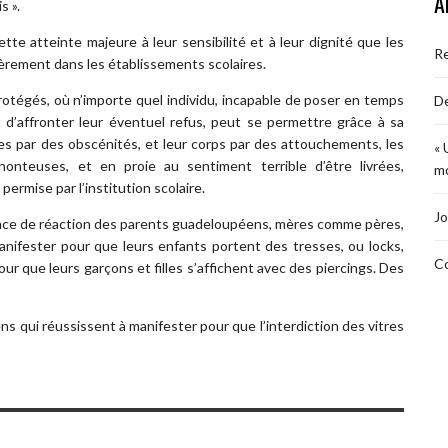
A
s ».
te atteinte majeure à leur sensibilité et à leur dignité que les
R
ièrement dans les établissements scolaires.
rotégés, où n’importe quel individu, incapable de poser en temps
De
t d’affronter leur éventuel refus, peut se permettre grâce à sa
lles par des obscénités, et leur corps par des attouchements, les
« 
 honteuses, et en proie au sentiment terrible d’être livrées,
mo
ermise par l’institution scolaire.
Jo
bsence de réaction des parents guadeloupéens, mères comme pères,
 manifester pour que leurs enfants portent des tresses, ou locks,
Co
our que leurs garçons et filles s’affichent avec des piercings. Des
ns qui réussissent à manifester pour que l’interdiction des vitres