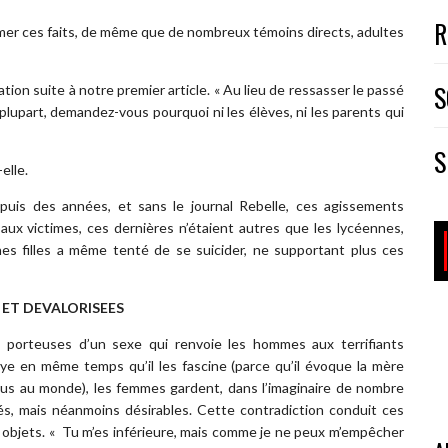
R
irmer ces faits, de même que de nombreux témoins directs, adultes
S
tion suite à notre premier article. « Au lieu de ressasser le passé
 plupart, demandez-vous pourquoi ni les élèves, ni les parents qui
S
elle.
puis des années, et sans le journal Rebelle, ces agissements
aux victimes, ces dernières n’étaient autres que les lycéennes,
nes filles a même tenté de se suicider, ne supportant plus ces
 ET DEVALORISEES
porteuses d’un sexe qui renvoie les hommes aux terrifiants
aye en même temps qu’il les fascine (parce qu’il évoque la mère
nus au monde), les femmes gardent, dans l’imaginaire de nombre
sés, mais néanmoins désirables. Cette contradiction conduit ces
n objets. « Tu m’es inférieure, mais comme je ne peux m’empêcher