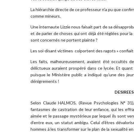
La hiérarchie directe de ce professeur n’a pu que conf
comme mineurs.
Une internaute Lizzie nous faisait part de sa désapproba
et de parler de choses qui ont déjà été réglées pour la
sont concernés ne portent plainte ?
Les soi-disant victimes colportent des ragots » confiait-
Les faits, malheureusement, avaient été occultés de
délictueux auraient prospéré dans ce lycée. Et quant 
puisque le Ministère public a indiqué qu’une des jeu
dénigrements !
DESIREES
Selon Claude HALMOS, (Revue Psychologies N° 31), 
fantasmes de castration de leur enfance, qui les effr
aimée et le passage mystérieux par lequel ils sont ve
d’entre eux, un statut ambigu. Celui d’êtres dévalori
hommes à les transformer sur le plan de la sexualité e