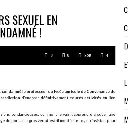
C
RS SEXUEL EN
C
NDAMNÉ !
D
0
0
2.2K
4
E
L
ent condamné le professeur du lycée agricole de Convenance de
terdiction d’exercer définitivement toutes activités en lien
M
usions tendancieuses, comme : je vais t’apprendre à sucer une
M
e de porcs : le gros verrat est-il monté sur toi, ou insistait pour