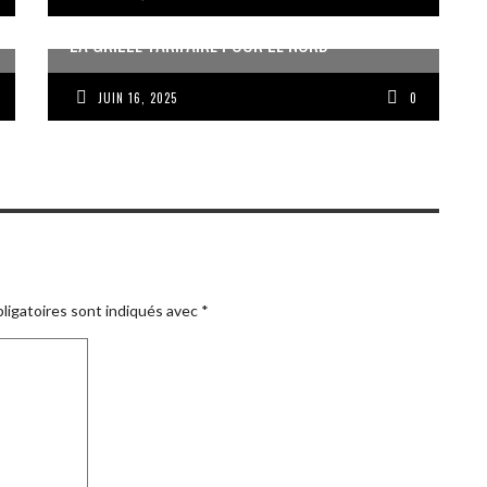
LA GRILLE TARIFAIRE POUR LE NORD
JUIN 16, 2025
0
ligatoires sont indiqués avec
*