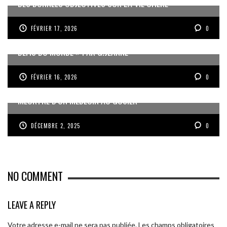
DES DONNÉES OBJECTIVES SUR LA VIE CHÈRE
FÉVRIER 17, 2026
0
« UN GOSIER FIER, FORT ET RESPONSABLE FACE AUX
DÉFIS DU MONDE » PAR G.JEANNE
FÉVRIER 16, 2026
0
MEURTRE D’UN MÉDECIN AU GOSIER
DÉCEMBRE 2, 2025
0
NO COMMENT
LEAVE A REPLY
Votre adresse e-mail ne sera pas publiée.
Les champs obligatoires