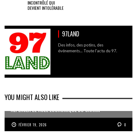
INCONTRÔLÉ QUI
DEVIENT INTOLÉRABLE
97LAND
Des infos, des potins, des
événements... Toute l'actu du 97.
YOU MIGHT ALSO LIKE
REPENSER LE RÔLE ÉCONOMIQUE DU CNARM
FÉVRIER 19, 2026
0