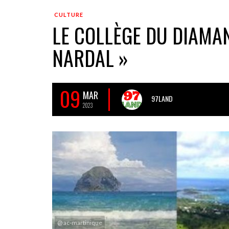
CULTURE
LE COLLÈGE DU DIAMAN
NARDAL »
09
MAR
97LAND
2023
@ ac-martinique