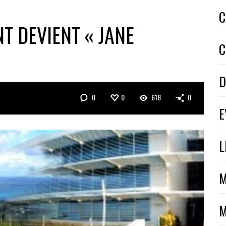
C
T DEVIENT « JANE
C
D
0
0
618
0
E
L
M
M