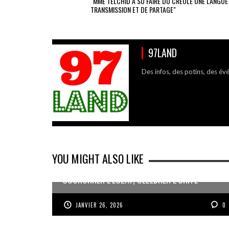
"MME TELCHID A SU FAIRE DU CRÉOLE UNE LANGUE
TRANSMISSION ET DE PARTAGE"
97LAND
Des infos, des potins, des év
YOU MIGHT ALSO LIKE
COURONNER L’ÉCLAT, CÉLÉBRER L’UNITÉ
JANVIER 26, 2026
0
JEAN-PIERRE VOLET : « L’OBJECTIF EST DE
PRODUIRE DU BEAU »