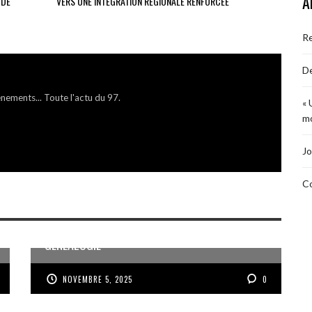
A
 DE
VERS UNE INTÉGRATION RÉGIONALE RENFORCÉE
R
De
énements... Toute l'actu du 97.
« 
mo
Jo
Co
MÉMOIRE ET PARTAGE AUTOUR DE LA
GÉNÉALOGIE
NOVEMBRE 5, 2025
0
VOIX DES ONDES, VOIX DES YOLES, VOIX D’UN
PEUPLE