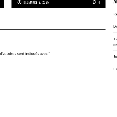
A
DÉCEMBRE 2, 2025
0
R
De
« 
mo
ligatoires sont indiqués avec
*
Jo
Co