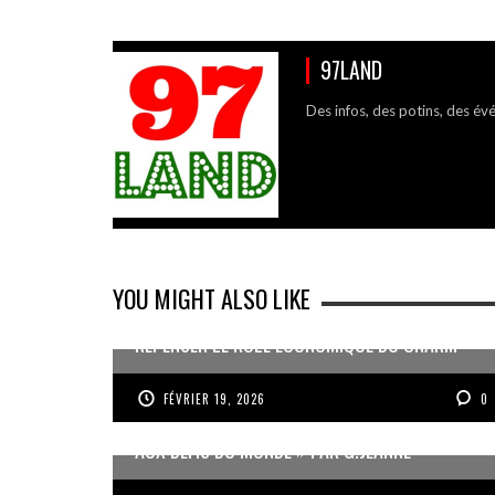
97LAND
Des infos, des potins, des év
YOU MIGHT ALSO LIKE
REPENSER LE RÔLE ÉCONOMIQUE DU CNARM
FÉVRIER 19, 2026
0
« UN GOSIER FIER, FORT ET RESPONSABLE FACE
AUX DÉFIS DU MONDE » PAR G.JEANNE