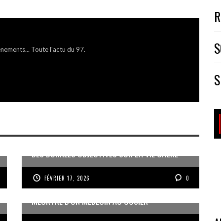
R
S
énements... Toute l'actu du 97.
S
DES DONNÉES OBJECTIVES SUR LA VIE CHÈRE
FÉVRIER 17, 2026
0
MEURTRE D’UN MÉDECIN AU GOSIER