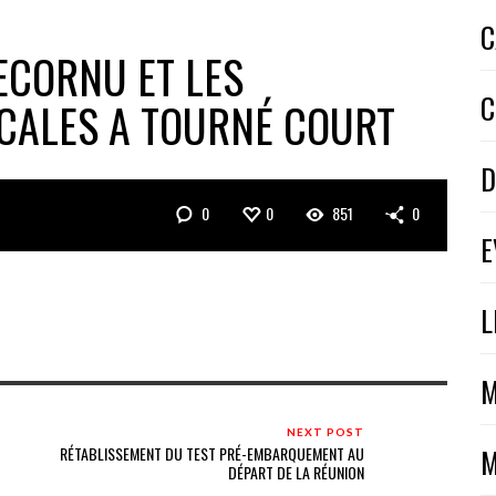
C
ECORNU ET LES
C
CALES A TOURNÉ COURT
D
0
0
851
0
E
L
M
NEXT POST
M
RÉTABLISSEMENT DU TEST PRÉ-EMBARQUEMENT AU
DÉPART DE LA RÉUNION