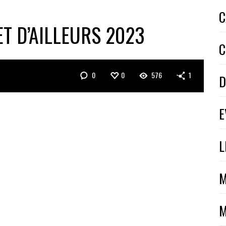
C
ET D’AILLEURS 2023
C
0
0
576
1
D
E
L
M
M