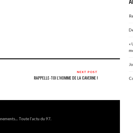
A
R
De
« 
mo
Jo
NEXT POST
RAPPELLE-TOI L'HOMME DE LA CAVERNE !
Co
énements... Toute l'actu du 97.