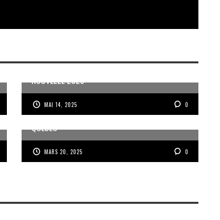
GAËL OCTAVIA PRIX GONCOURT DE LA
NOUVELLE 2025
MAI 14, 2025
0
CHARLOTTE ET LA FIN DE L’ESCLAVAGE AU
QUÉBEC
MARS 20, 2025
0