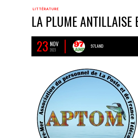
LITTÉRATURE
LA PLUME ANTILLAISE 
23
NOV
97LAND
2023