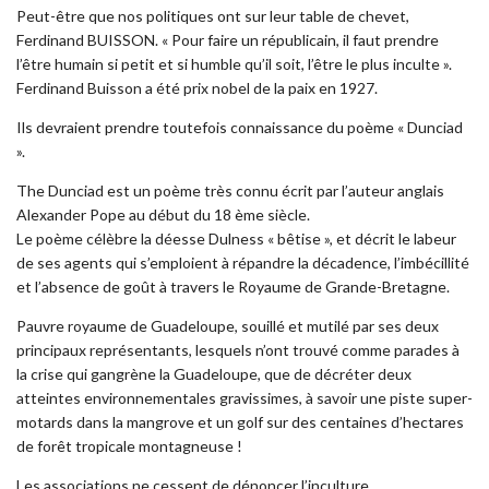
Peut-être que nos politiques ont sur leur table de chevet,
Ferdinand BUISSON. « Pour faire un républicain, il faut prendre
l’être humain si petit et si humble qu’il soit, l’être le plus inculte ».
Ferdinand Buisson a été prix nobel de la paix en 1927.
Ils devraient prendre toutefois connaissance du poème « Dunciad
».
The Dunciad est un poème très connu écrit par l’auteur anglais
Alexander Pope au début du 18 ème siècle.
Le poème célèbre la déesse Dulness « bêtise », et décrit le labeur
de ses agents qui s’emploient à répandre la décadence, l’imbécillité
et l’absence de goût à travers le Royaume de Grande-Bretagne.
Pauvre royaume de Guadeloupe, souillé et mutilé par ses deux
principaux représentants, lesquels n’ont trouvé comme parades à
la crise qui gangrène la Guadeloupe, que de décréter deux
atteintes environnementales gravissimes, à savoir une piste super-
motards dans la mangrove et un golf sur des centaines d’hectares
de forêt tropicale montagneuse !
Les associations ne cessent de dénoncer l’inculture