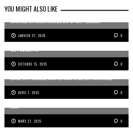
YOU MIGHT ALSO LIKE
JOURNÉE INTERNATIONALE DU SPORT FÉMININ
JANVIER 27, 2026
0
MISE EN RETRAIT DE JEAN DARTRON ET NOMINATION DE
GUY MANETTE
OCTOBRE 15, 2025
0
LOÏC, U17, DÉCÉDÉ SUR LA ROUTE DE LA TRAVERSÉE
AVRIL 1, 2025
0
ROUSSILLON ET LES GWADABOYS À LA GOLD CUP EN
JUIN
MARS 27, 2025
0