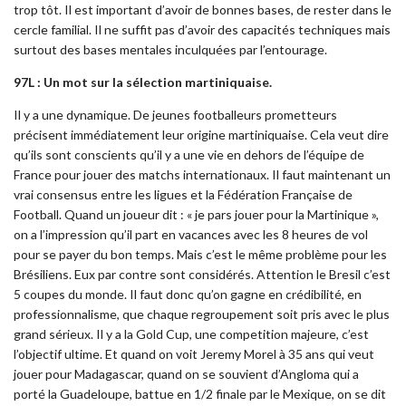
trop tôt. Il est important d’avoir de bonnes bases, de rester dans le
cercle familial. Il ne suffit pas d’avoir des capacités techniques mais
surtout des bases mentales inculquées par l’entourage.
97L : Un mot sur la sélection martiniquaise.
Il y a une dynamique. De jeunes footballeurs prometteurs
précisent immédiatement leur origine martiniquaise. Cela veut dire
qu’ils sont conscients qu’il y a une vie en dehors de l’équipe de
France pour jouer des matchs internationaux. Il faut maintenant un
vrai consensus entre les ligues et la Fédération Française de
Football. Quand un joueur dit : « je pars jouer pour la Martinique »,
on a l’impression qu’il part en vacances avec les 8 heures de vol
pour se payer du bon temps. Mais c’est le même problème pour les
Brésiliens. Eux par contre sont considérés. Attention le Bresil c’est
5 coupes du monde. Il faut donc qu’on gagne en crédibilité, en
professionnalisme, que chaque regroupement soit pris avec le plus
grand sérieux. Il y a la Gold Cup, une competition majeure, c’est
l’objectif ultime. Et quand on voit Jeremy Morel à 35 ans qui veut
jouer pour Madagascar, quand on se souvient d’Angloma qui a
porté la Guadeloupe, battue en 1/2 finale par le Mexique, on se dit