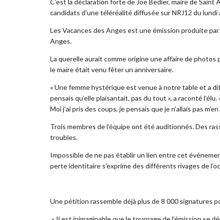
C’est la déclaration forte de Joe Bedier, maire de Saint
candidats d’une téléréalité diffusée sur NRJ12 du lundi
Les Vacances des Anges est une émission produite par la
Anges.
La querelle aurait comme origine une affaire de photos p
le maire était venu fêter un anniversaire.
« Une femme hystérique est venue à notre table et a dit
pensais qu’elle plaisantait, pas du tout », a raconté l’é
Moi j’ai pris des coups, je pensais que je n’allais pas m’en 
Trois membres de l’équipe ont été auditionnés. Des ras
troubles.
Impossible de ne pas établir un lien entre cet événemen
perte identitaire s’exprime des différents rivages de l’o
Une pétition rassemble déjà plus de 8 000 signatures po
» Il est inimaginable que le tournage de l’émission se d