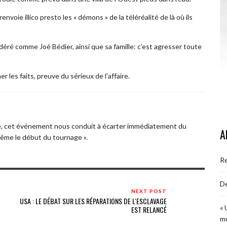
voie illico presto les « démons » de la téléréalité de là où ils
ré comme Joé Bédier, ainsi que sa famille: c’est agresser toute
les faits, preuve du sérieux de l’affaire.
e, cet événement nous conduit à écarter immédiatement du
A
ême le début du tournage ».
R
De
NEXT POST
USA : LE DÉBAT SUR LES RÉPARATIONS DE L'ESCLAVAGE
« 
EST RELANCÉ
mo