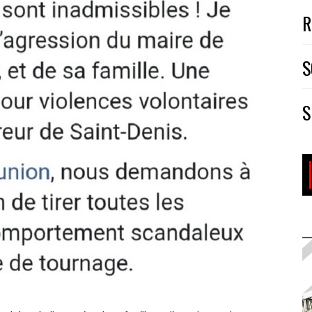
R
S
S