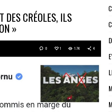
C
AIT DES CRÉOLES, ILS
C
ON »
D
0
1
1.7K
4
E
L
M
M