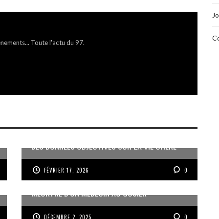
Jo
Co
énements... Toute l'actu du 97.
DES DONNÉES OBJECTIVES SUR LA VIE CHÈRE
FÉVRIER 17, 2026
0
MEURTRE D’UN MÉDECIN AU GOSIER
DÉCEMBRE 2, 2025
0