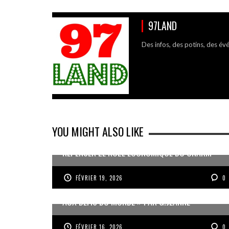
97LAND
Des infos, des potins, des év
YOU MIGHT ALSO LIKE
REPENSER LE RÔLE ÉCONOMIQUE DU CNARM
FÉVRIER 19, 2026
0
« UN GOSIER FIER, FORT ET RESPONSABLE FACE
AUX DÉFIS DU MONDE » PAR G.JEANNE
FÉVRIER 16, 2026
0