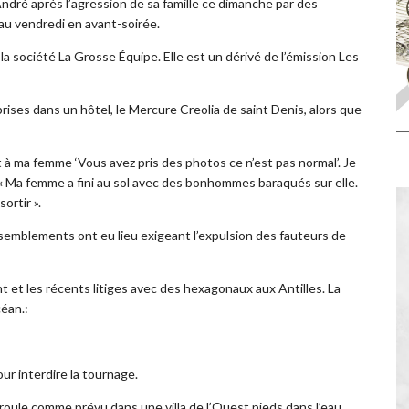
 André après l’agression de sa famille ce dimanche par des
 au vendredi en avant-soirée.
 société La Grosse Équipe. Elle est un dérivé de l’émission Les
rises dans un hôtel, le Mercure Creolia de saint Denis, alors que
 à ma femme ‘Vous avez pris des photos ce n’est pas normal’. Je
lu. « Ma femme a fini au sol avec des bonhommes baraqués sur elle.
sortir ».
semblements ont eu lieu exigeant l’expulsion des fauteurs de
t et les récents litiges avec des hexagonaux aux Antilles. La
céan.:
ur interdire la tournage.
éroule comme prévu dans une villa de l’Ouest pieds dans l’eau.