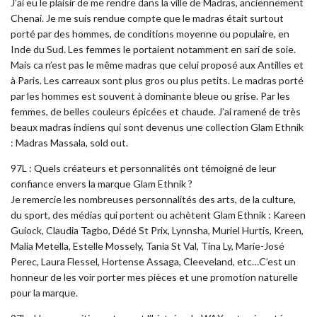
J’ai eu le plaisir de me rendre dans la ville de Madras, anciennement
Chenai. Je me suis rendue compte que le madras était surtout
porté par des hommes, de conditions moyenne ou populaire, en
Inde du Sud. Les femmes le portaient notamment en sari de soie.
Mais ca n’est pas le même madras que celui proposé aux Antilles et
à Paris. Les carreaux sont plus gros ou plus petits. Le madras porté
par les hommes est souvent à dominante bleue ou grise. Par les
femmes, de belles couleurs épicées et chaude. J’ai ramené de très
beaux madras indiens qui sont devenus une collection Glam Ethnik
: Madras Massala, sold out.
97L : Quels créateurs et personnalités ont témoigné de leur
confiance envers la marque Glam Ethnik ?
Je remercie les nombreuses personnalités des arts, de la culture,
du sport, des médias qui portent ou achètent Glam Ethnik : Kareen
Guiock, Claudia Tagbo, Dédé St Prix, Lynnsha, Muriel Hurtis, Kreen,
Malia Metella, Estelle Mossely, Tania St Val, Tina Ly, Marie-José
Perec, Laura Flessel, Hortense Assaga, Cleeveland, etc…C’est un
honneur de les voir porter mes pièces et une promotion naturelle
pour la marque.