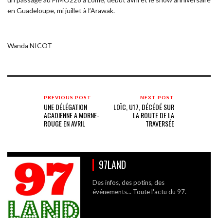
en Guadeloupe, mi juillet à l’Arawak.
Wanda NICOT
PREVIOUS POST
NEXT POST
UNE DÉLÉGATION
LOÏC, U17, DÉCÉDÉ SUR
ACADIENNE A MORNE-
LA ROUTE DE LA
ROUGE EN AVRIL
TRAVERSÉE
97LAND
Des infos, des potins, des
événements... Toute l'actu du 97.