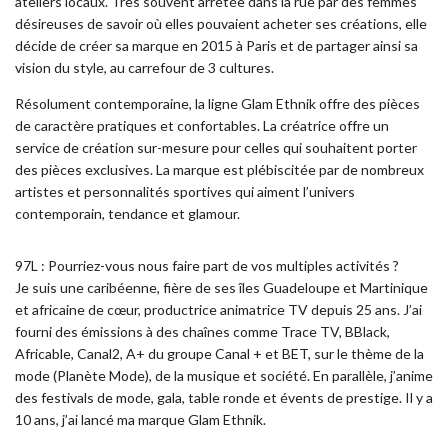
ateliers locaux. Très souvent arrêtée dans la rue par des femmes
désireuses de savoir où elles pouvaient acheter ses créations, elle
décide de créer sa marque en 2015 à Paris et de partager ainsi sa
vision du style, au carrefour de 3 cultures.
Résolument contemporaine, la ligne Glam Ethnik offre des pièces
de caractère pratiques et confortables. La créatrice offre un
service de création sur-mesure pour celles qui souhaitent porter
des pièces exclusives. La marque est plébiscitée par de nombreux
artistes et personnalités sportives qui aiment l’univers
contemporain, tendance et glamour.
97L : Pourriez-vous nous faire part de vos multiples activités ?
Je suis une caribéenne, fière de ses îles Guadeloupe et Martinique
et africaine de cœur, productrice animatrice TV depuis 25 ans. J’ai
fourni des émissions à des chaînes comme Trace TV, BBlack,
Africable, Canal2, A+ du groupe Canal + et BET, sur le thème de la
mode (Planète Mode), de la musique et société. En parallèle, j’anime
des festivals de mode, gala, table ronde et évents de prestige. Il y a
10 ans, j’ai lancé ma marque Glam Ethnik.