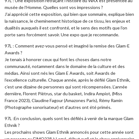
97L : Une exposition retraçant l’histoire du WAX est présentée au
musée de l’Homme. Quelles sont vos impressions ?
J’ai apprécié cette exposition, qui bien que sommaire, explique bien
la naissance, le cheminement historique de ce tissu, les enjeux et
dualités auxquels il est confronté, et le sens des motifs que l’on
porte sans forcément savoir. Une expo que je recommande.
97L : Comment avez-vous pensé et imaginé la remise des Glam-E
Awards ?
Je tenais à honorer ceux qui font les choses dans notre
communauté, notamment dans le domaine de la culture et des
médias. Ainsi sont nés les Glam E Awards, soit Awards de
l’excellence culturelle. Chaque année, après le défilé Glam Ethnik,
c’est une dizaine de personnes qui sont récompensées. L’année
dernière, Florent Piètrus, star du basket, Indira Ampiot, (Miss
France 2023), Claudine Fagour (Amazones Paris), Rémy Ramin
(Photographe sonorisateur) et d’autres ont été primés.
97L :En conclusion, quels sont les défilés à venir de la marque Glam
Ethnik ?
Les prochains shows Glam Ethnik annoncés pour cette année sont
un passage au FIMO228 à Lomé, début avril et le show anniversaire