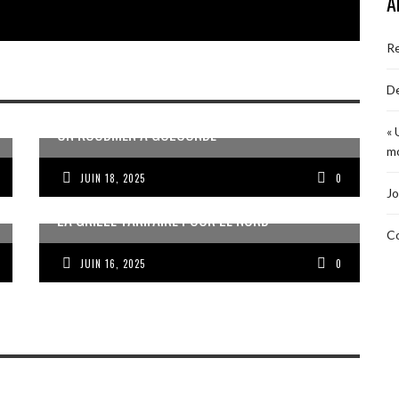
A
R
De
UN KOUDMEN À GOLCONDE
« 
mo
JUIN 18, 2025
0
Jo
LA GRILLE TARIFAIRE POUR LE NORD
Co
JUIN 16, 2025
0