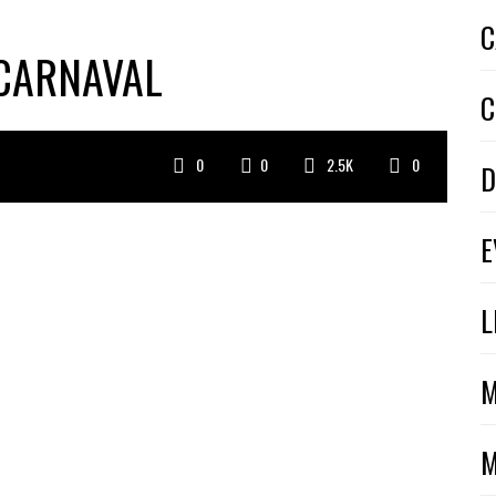
C
 CARNAVAL
C
0
0
2.5K
0
D
E
L
M
M