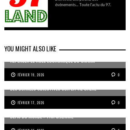
événements... Toute l'actu du 97.
YOU MIGHT ALSO LIKE
REPENSER LE RÔLE ÉCONOMIQUE DU CNARM
FÉVRIER 19, 2026
0
DES DONNÉES OBJECTIVES SUR LA VIE CHÈRE
FÉVRIER 17, 2026
0
« UN GOSIER FIER, FORT ET RESPONSABLE FACE AUX
DÉFIS DU MONDE » PAR G.JEANNE