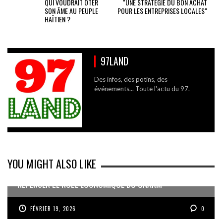
QUI VOUDRAIT ÔTER
"UNE STRATÉGIE DU BON ACHAT
SON ÂME AU PEUPLE
POUR LES ENTREPRISES LOCALES"
HAÏTIEN ?
97LAND
Des infos, des potins, des
événements... Toute l'actu du 97.
YOU MIGHT ALSO LIKE
REPENSER LE RÔLE ÉCONOMIQUE DU CNARM
FÉVRIER 19, 2026
0