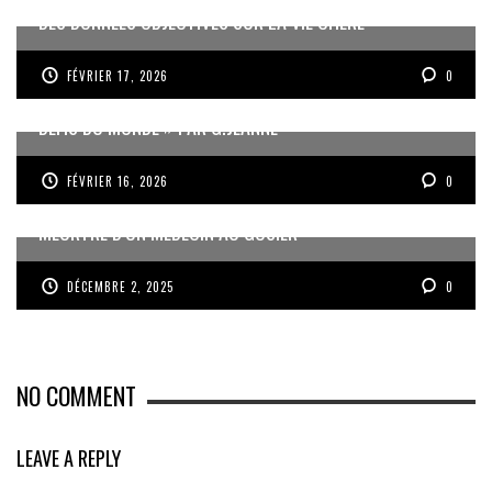
DES DONNÉES OBJECTIVES SUR LA VIE CHÈRE
FÉVRIER 17, 2026
0
« UN GOSIER FIER, FORT ET RESPONSABLE FACE AUX
DÉFIS DU MONDE » PAR G.JEANNE
FÉVRIER 16, 2026
0
MEURTRE D’UN MÉDECIN AU GOSIER
DÉCEMBRE 2, 2025
0
NO COMMENT
LEAVE A REPLY