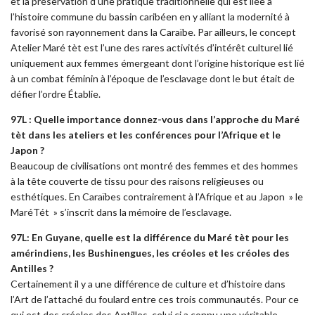
et la préservation d’une pratique traditionnelle qui est liée à
l’histoire commune du bassin caribéen en y alliant la modernité à
favorisé son rayonnement dans la Caraïbe. Par ailleurs, le concept
Atelier Maré tèt est l’une des rares activités d’intérêt culturel lié
uniquement aux femmes émergeant dont l’origine historique est lié
à un combat féminin à l’époque de l’esclavage dont le but était de
défier l’ordre Établie.
97L : Quelle importance donnez-vous dans l’approche du Maré
tèt dans les ateliers et les conférences pour l’Afrique et le
Japon ?
Beaucoup de civilisations ont montré des femmes et des hommes
à la tête couverte de tissu pour des raisons religieuses ou
esthétiques. En Caraïbes contrairement à l’Afrique et au Japon » le
MaréTét » s’inscrit dans la mémoire de l’esclavage.
97L: En Guyane, quelle est la différence du Maré tèt pour les
amérindiens, les Bushinengues, les créoles et les créoles des
Antilles ?
Certainement il y a une différence de culture et d’histoire dans
l’Art de l’attaché du foulard entre ces trois communautés. Pour ce
qui est des créoles des Antilles, celui ci a connu une véritable