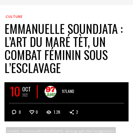
CULTURE
EMMANUELLE SOUNDJATA :
L’ART DU MARÉ TÈT, UN
COMBAT FÉMININ SOUS
L’ESCLAVAGE
10
OCT
97LAND
2022
0
0
1.2K
2
Modèle : Emmanuelle SOUNDJATA - photographe Stan levi@stanlee