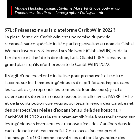
Modèle Hacheley Jasmin , Stylisme Maré Tèt & robe body wrap :
Emmanuelle Soudjata – Photographe : Eddy@wooah
97L : Présentez-nous la plateforme CaribbWiin 2022 ?
La plate-forme de Caribbwiin est une remise du prix de
reconnaissance spéciale initiée par l’organisation au nom du Global
Women Inventors & Innovators Network (GlobalWIIN) et de la
fondatrice et chef de la direction, Bola Olabisi FRSA, c’est avec
grand plaisir qu’ils m’ont présenté le CaribbWIIN 2022.
Il s’agit d’une excellente initiative pour promouvoir et mettre
l’accent sur les femmes ingénieuses d’esprit faisant impact dans
les Caraïbes (Je reprends les termes de leur discours). je cite
« Conscients de votre réussite exceptionnelle avec « MARÉ TÈT »
et de la contribution que vous apportez à la région des Caraïbes et
des perspectives réelles d’expansion au-delà des horizons. »
CaribbWIIN 2022 est le tout premier véhicule à mettre l’accent sur
les ingénieuses inventeuses et innovatrices des Caraïbes dans le
cadre de notre réseau mondial. Cette occasion comprend
l’hommage à « 100 femmes novatrices qui font la grandeur des