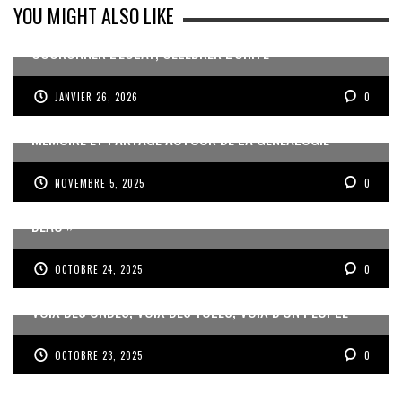
YOU MIGHT ALSO LIKE
COURONNER L’ÉCLAT, CÉLÉBRER L’UNITÉ
JANVIER 26, 2026
0
MÉMOIRE ET PARTAGE AUTOUR DE LA GÉNÉALOGIE
NOVEMBRE 5, 2025
0
JEAN-PIERRE VOLET : « L’OBJECTIF EST DE PRODUIRE DU
BEAU »
OCTOBRE 24, 2025
0
VOIX DES ONDES, VOIX DES YOLES, VOIX D’UN PEUPLE
OCTOBRE 23, 2025
0