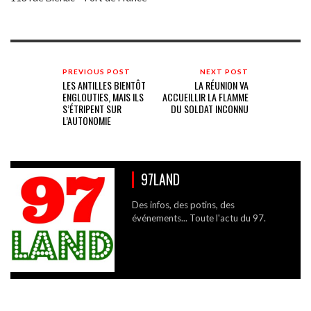
PREVIOUS POST
NEXT POST
LES ANTILLES BIENTÔT
LA RÉUNION VA
ENGLOUTIES, MAIS ILS
ACCUEILLIR LA FLAMME
S’ÉTRIPENT SUR
DU SOLDAT INCONNU
L’AUTONOMIE
97LAND
Des infos, des potins, des
événements... Toute l'actu du 97.