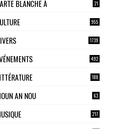
ARTE BLANCHE À
21
ULTURE
955
IVERS
1739
VÉNEMENTS
492
ITTÉRATURE
188
OUN AN NOU
63
USIQUE
217