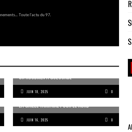
R
énements... Toute l'actu du 97.
S
S
UN KOUDMEN À GOLCONDE
JUIN 18, 2025
0
LA GRILLE TARIFAIRE POUR LE NORD
JUIN 16, 2025
0
A