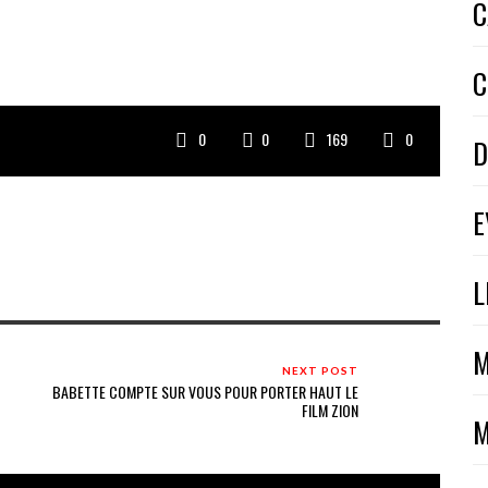
C
C
0
0
169
0
D
E
L
M
NEXT POST
BABETTE COMPTE SUR VOUS POUR PORTER HAUT LE
FILM ZION
M