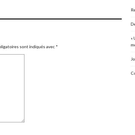
R
De
« 
mo
ligatoires sont indiqués avec
*
Jo
Co