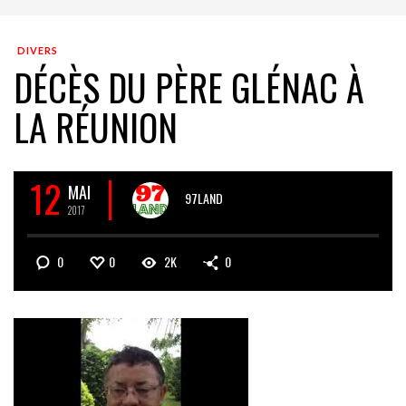
DIVERS
DÉCÈS DU PÈRE GLÉNAC À
LA RÉUNION
12
MAI
97LAND
2017
0
0
2K
0