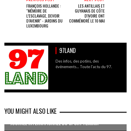
FRANÇOIS HOLLANDE :
LES ANTILLAIS ET
"MÉMOIRE DE
GUYANAIS DE CÔTE
L’ESCLAVAGE, DEVOIR
D'IVOIRE ONT
D’AVENIR" - JARDINS DU
COMMÉMORÉ LE 10 MAI
LUXEMBOURG
97LAND
Des infos, des potins, des
événements... Toute l'actu du 97.
YOU MIGHT ALSO LIKE
JOURNÉE INTERNATIONALE DU SPORT FÉMININ