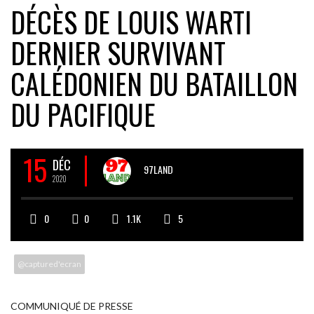
DÉCÈS DE LOUIS WARTI
DERNIER SURVIVANT
CALÉDONIEN DU BATAILLON
DU PACIFIQUE
15
DÉC
97LAND
2020
0
0
1.1K
5
@captured'ecran
COMMUNIQUÉ DE PRESSE