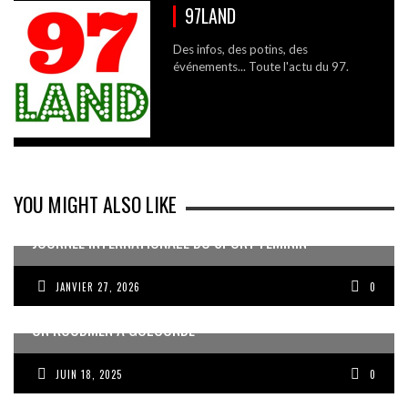
97LAND
Des infos, des potins, des
événements... Toute l'actu du 97.
YOU MIGHT ALSO LIKE
JOURNÉE INTERNATIONALE DU SPORT FÉMININ
JANVIER 27, 2026
0
UN KOUDMEN À GOLCONDE
JUIN 18, 2025
0