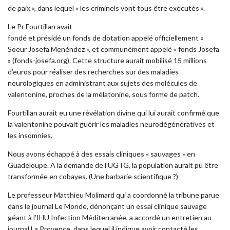
de paix », dans lequel « les criminels vont tous être exécutés ».
Le Pr Fourtillan avait
fondé et présidé un fonds de dotation appelé officiellement «
Soeur Josefa Menéndez », et communément appelé « fonds Josefa
» (fonds-josefa.org). Cette structure aurait mobilisé 15 millions
d’euros pour réaliser des recherches sur des maladies
neurologiques en administrant aux sujets des molécules de
valentonine, proches de la mélatonine, sous forme de patch.
Fourtillan aurait eu une révélation divine qui lui aurait confirmé que
la valentonine pouvait guérir les maladies neurodégénératives et
les insomnies.
Nous avons échappé à des essais cliniques « sauvages » en
Guadeloupe. A la demande de l’UGTG, la population aurait pu être
transformée en cobayes. (Une barbarie scientifique ?)
Le professeur Matthieu Molimard qui a coordonné la tribune parue
dans le journal Le Monde, dénonçant un essai clinique sauvage
géant à l’IHU Infection Méditerranée, a accordé un entretien au
journal La Provence, dans lequel il indique avoir contacté les