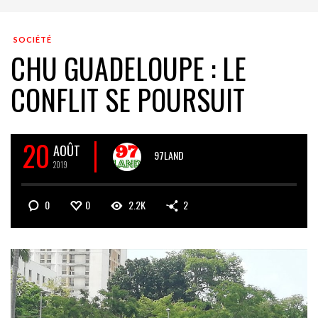
SOCIÉTÉ
CHU GUADELOUPE : LE
CONFLIT SE POURSUIT
20
AOÛT
97LAND
2019
0
0
2.2K
2