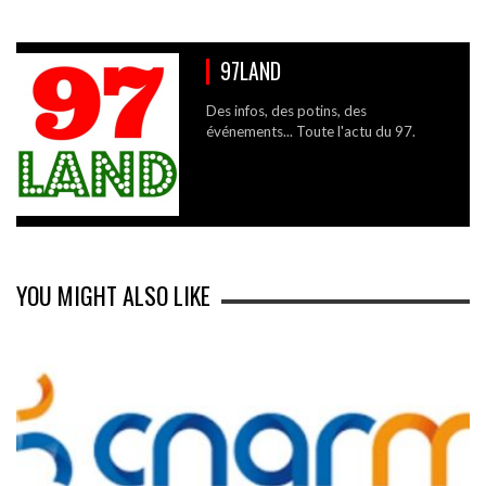
97LAND
Des infos, des potins, des
événements... Toute l'actu du 97.
YOU MIGHT ALSO LIKE