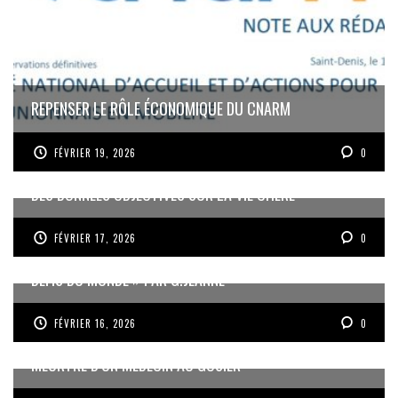
REPENSER LE RÔLE ÉCONOMIQUE DU CNARM
FÉVRIER 19, 2026
0
DES DONNÉES OBJECTIVES SUR LA VIE CHÈRE
FÉVRIER 17, 2026
0
« UN GOSIER FIER, FORT ET RESPONSABLE FACE AUX
DÉFIS DU MONDE » PAR G.JEANNE
FÉVRIER 16, 2026
0
MEURTRE D’UN MÉDECIN AU GOSIER