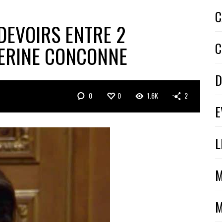
C
DEVOIRS ENTRE 2
C
HERINE CONCONNE
D
0
0
1.6K
2
E
L
M
M