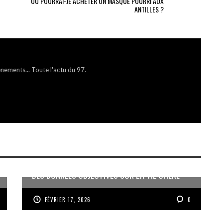
OÙ POURRAI-JE ACHETER UN MASQUE POURRI AUX
ANTILLES ?
énements... Toute l'actu du 97.
DES DONNÉES OBJECTIVES SUR LA VIE CHÈRE
FÉVRIER 17, 2026
0
MEURTRE D’UN MÉDECIN AU GOSIER