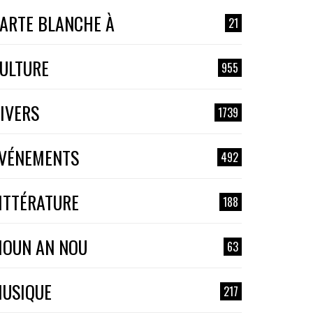
ARTE BLANCHE À
21
ULTURE
955
IVERS
1739
VÉNEMENTS
492
ITTÉRATURE
188
OUN AN NOU
63
USIQUE
217