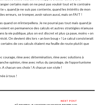
anger certains mais on ne peut pas vouloir tout et le contraire
atte », quand je ne suis pas contente, quand les intérêts de mon
es erreurs, se tromper, avoir raison aussi, mais on FAIT !
as quand on m’interpellera. Je ne pourrai pas tout mais quand je
s y voient en permanence des calculs et autres stratégies m’amuse
ns la vie publique, plus on est discret et plus ça paye, moins « on
précié. On devient dès lors « an bon boug » ! Le calcul consisterait
certains de ces calculs étaient ma feuille de route plutôt que
vec courage, rime avec détermination, rime avec solutions à
ranche opinion, rime avec refus du zanzolage, de l’opportunisme
. A chacun ses choix ! A chacun son style !
rnée à tous !
NEXT POST