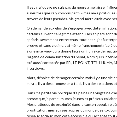
Il est vrai que je ne suis pas du genre à me laisser infl
si neutres que ça y compris parmi « mes amis politiques 
travers de leurs pseudos. Ma grand-mère dirait avec be
On demande aux élus de s’engager avec détermination, d
certains suivent ce légitime attendu, les snipers sont d
aprioris savamment entretenus, tout est sujet à interpr
preuve et sans victime. J’ai même franchement rigolé qu
à une interview qui a donné lieu à un florilège de réact
l’organe de communication du Sénat, alors qu’ils intervi
été aussi contactée par RFI, LE POINT, TF1, L’HUMA, 
interviews.
Alors, désolée de déranger certains mais il y a une vie en
suivre, il y a des promesses à tenir, il y a des réactions
Dans ma petite vie politique d’à peine une vingtaine d’an
presse que je parcours, mes jeunes et précieux collabo
Mes pratiques de proximité dans le canton populaire où j’
prostitution, mes soirées auprès du monde des toxicom
réseaux sociaux, mon côté accessible qui accepte tout 