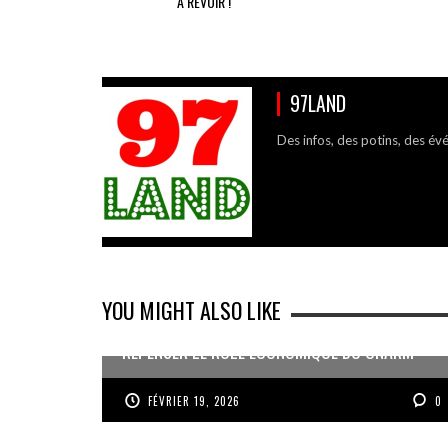
A REVOIR !
97LAND
Des infos, des potins, des év
YOU MIGHT ALSO LIKE
REPENSER LE RÔLE ÉCONOMIQUE DU CNARM
FÉVRIER 19, 2026
0
« UN GOSIER FIER, FORT ET RESPONSABLE FACE
AUX DÉFIS DU MONDE » PAR G.JEANNE