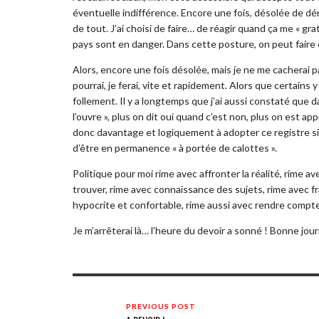
éventuelle indifférence. Encore une fois, désolée de dér
de tout. J’ai choisi de faire… de réagir quand ça me « gr
pays sont en danger. Dans cette posture, on peut faire d
Alors, encore une fois désolée, mais je ne me cacherai p
pourrai, je ferai, vite et rapidement. Alors que certain
follement. Il y a longtemps que j’ai aussi constaté que da
l’ouvre », plus on dit oui quand c’est non, plus on est ap
donc davantage et logiquement à adopter ce registre si 
d’être en permanence « à portée de calottes ».
Politique pour moi rime avec affronter la réalité, rime a
trouver, rime avec connaissance des sujets, rime avec f
hypocrite et confortable, rime aussi avec rendre compte
Je m’arrêterai là… l’heure du devoir a sonné ! Bonne jou
PREVIOUS POST