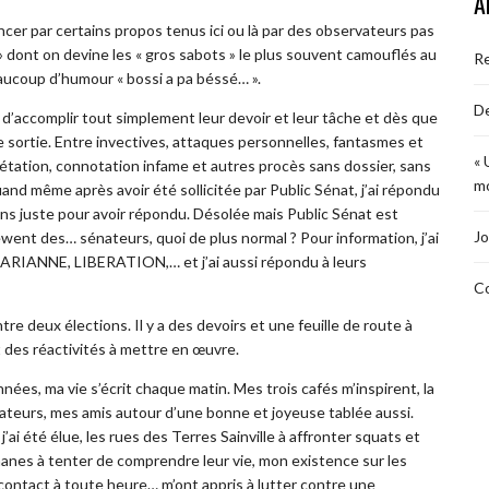
A
uencer par certains propos tenus ici ou là par des observateurs pas
» dont on devine les « gros sabots » le plus souvent camouflés au
R
aucoup d’humour « bossi a pa béssé… ».
De
’accomplir tout simplement leur devoir et leur tâche et dès que
e sortie. Entre invectives, attaques personnelles, fantasmes et
« 
étation, connotation infame et autres procès sans dossier, sans
mo
and même après avoir été sollicitée par Public Sénat, j’ai répondu
ions juste pour avoir répondu. Désolée mais Public Sénat est
Jo
ewent des… sénateurs, quoi de plus normal ? Pour information, j’ai
MARIANNE, LIBERATION,… et j’ai aussi répondu à leurs
Co
tre deux élections. Il y a des devoirs et une feuille de route à
 et des réactivités à mettre en œuvre.
nées, ma vie s’écrit chaque matin. Mes trois cafés m’inspirent, la
rateurs, mes amis autour d’une bonne et joyeuse tablée aussi.
ai été élue, les rues des Terres Sainville à affronter squats et
anes à tenter de comprendre leur vie, mon existence sur les
contact à toute heure… m’ont appris à lutter contre une