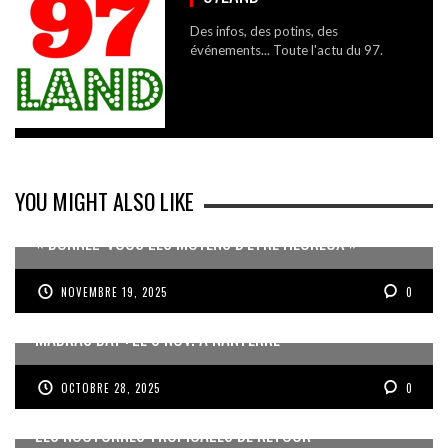
Des infos, des potins, des
événements... Toute l'actu du 97.
YOU MIGHT ALSO LIKE
« DONNEZ-VOUS LES MOYENS D’ÊTRE HEUREUX »
NOVEMBRE 19, 2025
0
MADRAS DAY : LE 8 NOV. À NANTERRE
OCTOBRE 28, 2025
0
LES NOCTURNES TROPICALES DE RETOUR