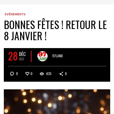
EVÉNEMENTS
BONNES FÊTES ! RETOUR LE
8 JANVIER !
28
DÉC
97LAND
2023
0
0
435
0