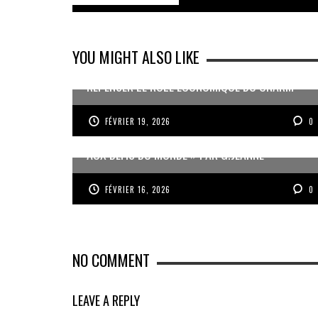
YOU MIGHT ALSO LIKE
REPENSER LE RÔLE ÉCONOMIQUE DU CNARM
FÉVRIER 19, 2026
0
« UN GOSIER FIER, FORT ET RESPONSABLE FACE
AUX DÉFIS DU MONDE » PAR G.JEANNE
FÉVRIER 16, 2026
0
NO COMMENT
LEAVE A REPLY