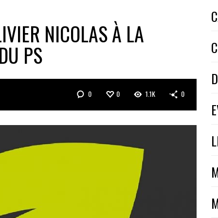
C
IVIER NICOLAS À LA
C
 DU PS
D
0
0
1.1K
0
E
L
M
M