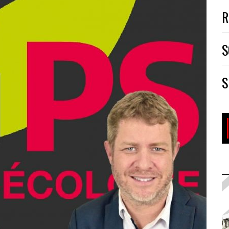
R
S
S