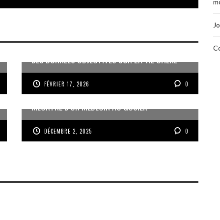
mo
Jo
Co
DES DONNÉES OBJECTIVES SUR LA VIE CHÈRE
FÉVRIER 17, 2026
0
MEURTRE D’UN MÉDECIN AU GOSIER
DÉCEMBRE 2, 2025
0