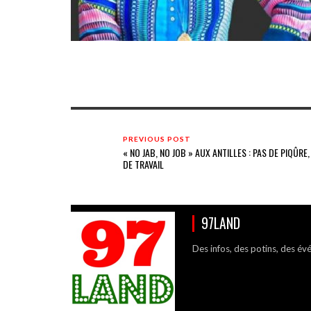
PREVIOUS POST
« NO JAB, NO JOB » AUX ANTILLES : PAS DE PIQÛRE,
DE TRAVAIL
97LAND
Des infos, des potins, des év