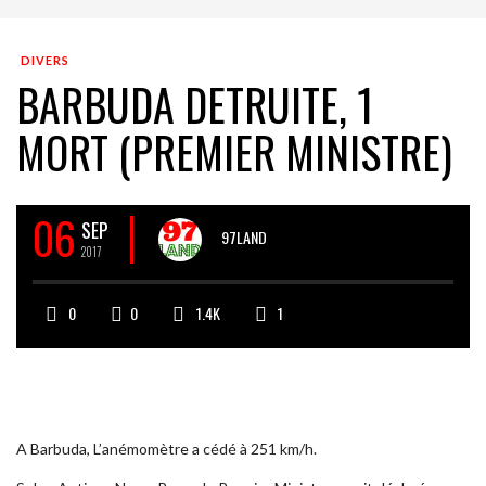
DIVERS
BARBUDA DETRUITE, 1
MORT (PREMIER MINISTRE)
06
SEP
97LAND
2017
0
0
1.4K
1
A Barbuda, L’anémomètre a cédé à 251 km/h.