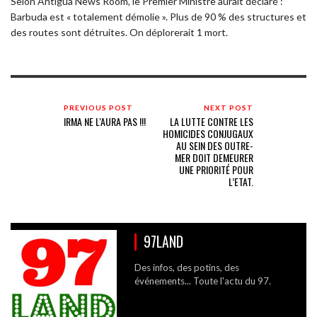
Selon Antigua News Room, le Premier Ministre aurait déclaré :
Barbuda est « totalement démolie ». Plus de 90 % des structures et
des routes sont détruites. On déplorerait 1 mort.
PREVIOUS POST
NEXT POST
IRMA NE L'AURA PAS !!!
LA LUTTE CONTRE LES
HOMICIDES CONJUGAUX
AU SEIN DES OUTRE-
MER DOIT DEMEURER
UNE PRIORITÉ POUR
L’ETAT.
97LAND
Des infos, des potins, des
événements... Toute l'actu du 97.