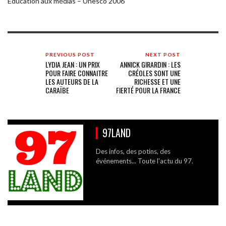
Education aux médias – Unesco 2006
PREVIOUS POST
NEXT POST
LYDIA JEAN : UN PRIX
ANNICK GIRARDIN : LES
POUR FAIRE CONNAITRE
CRÉOLES SONT UNE
LES AUTEURS DE LA
RICHESSE ET UNE
CARAÏBE
FIERTÉ POUR LA FRANCE
97LAND
Des infos, des potins, des
événements... Toute l'actu du 97.