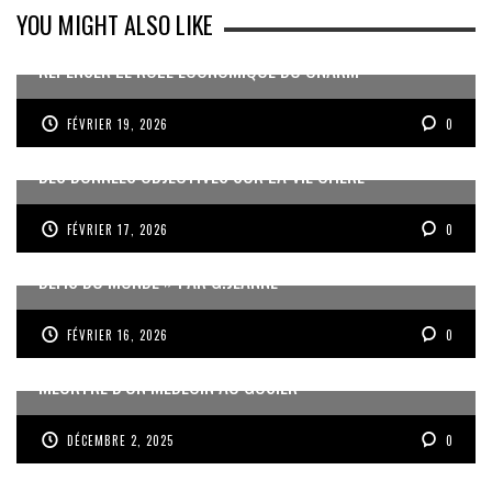
YOU MIGHT ALSO LIKE
REPENSER LE RÔLE ÉCONOMIQUE DU CNARM
FÉVRIER 19, 2026
0
DES DONNÉES OBJECTIVES SUR LA VIE CHÈRE
FÉVRIER 17, 2026
0
« UN GOSIER FIER, FORT ET RESPONSABLE FACE AUX
DÉFIS DU MONDE » PAR G.JEANNE
FÉVRIER 16, 2026
0
MEURTRE D’UN MÉDECIN AU GOSIER
DÉCEMBRE 2, 2025
0