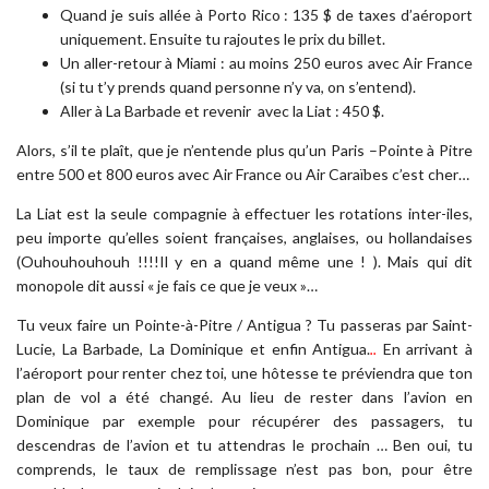
Quand je suis allée à Porto Rico : 135 $ de taxes d’aéroport
uniquement. Ensuite tu rajoutes le prix du billet.
Un aller-retour à Miami : au moins 250 euros avec Air France
(si tu t’y prends quand personne n’y va, on s’entend).
Aller à La Barbade et revenir avec la Liat : 450 $.
Alors, s’il te plaît, que je n’entende plus qu’un Paris –Pointe à Pitre
entre 500 et 800 euros avec Air France ou Air Caraïbes c’est cher…
La Liat est la seule compagnie à effectuer les rotations inter-iles,
peu importe qu’elles soient françaises, anglaises, ou hollandaises
(Ouhouhouhouh !!!!Il y en a quand même une ! ). Mais qui dit
monopole dit aussi « je fais ce que je veux »…
Tu veux faire un Pointe-à-Pitre / Antigua ? Tu passeras par Saint-
Lucie, La Barbade, La Dominique et enfin Antigua.
..
En arrivant à
l’aéroport pour renter chez toi, une hôtesse te préviendra que ton
plan de vol a été changé. Au lieu de rester dans l’avion en
Dominique par exemple pour récupérer des passagers, tu
descendras de l’avion et tu attendras le prochain … Ben oui, tu
comprends, le taux de remplissage n’est pas bon, pour être