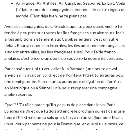
Air France, Air Antilles, Air Caraïbes, Seaborne, La Liat. Voilà,
j’ai fait le tour des compagnies aériennes de cette région du
monde. C’est déjà bien, ne te plains pas.
Avec ces compagnies, de la Guadeloupe, tu peux quand-même te
rendre à peu près sur toutes les îles françaises aux alentours. Mais
si tes ambitions s’étendent aux Caraïbes entiers, c’est un autre
débat. Pour la connexion inter-îles, les îles anciennement anglaises
s’aident entre elles, les îles françaises aussi. Pour l’aide franco-
anglaise, c’est encore-un peu trop souvent- la guerre de cent ans.
Par conséquent, si tu veux aller à La Barbade (une heure de vol
environ s’il y avait un vol direct de Pointe-à-Pitre), tu en auras pour
une demi-journée. Parce que tu auras pour obligation de t’arrêter
en Martinique ou à Sainte Lucie pour récupérer une compagnie
anglo-saxonne.
Quoi ? ! Tu râles parce qu’il n’y a plus de place dans le vol Paris-
Londres de 9h et que tu dois attendre le prochain qui est dans une
heure ?!! Est-ce que tu sais qu’ici, il n’y a qu’un vol/jour pour Miami,
un ou deux par semaine pour la Dominique, et que si tu le rates, ce